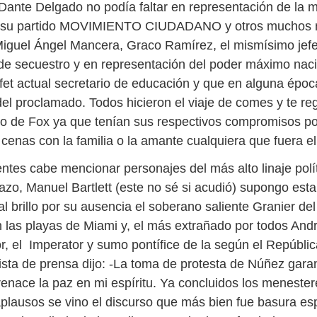
ante Delgado no podía faltar en representación de la
, su partido MOVIMIENTO CIUDADANO y otros muchos m
iguel Ángel Mancera, Graco Ramírez, el mismísimo jef
 de secuestro y en representación del poder máximo naci
fet actual secretario de educación y que en alguna époc
del proclamado. Todos hicieron el viaje de comes y te re
lo de Fox ya que tenían sus respectivos compromisos po
 cenas con la familia o la amante cualquiera que fuera el
ntes cabe mencionar personajes del más alto linaje polít
zo, Manuel Bartlett (este no sé si acudió) supongo esta
al brillo por su ausencia el soberano saliente Granier del
 las playas de Miami y, el más extrañado por todos An
, el Imperator y sumo pontífice de la según el Repúbli
ista de prensa dijo: -La toma de protesta de Núñez gara
renace la paz en mi espíritu. Ya concluidos los meneste
aplausos se vino el discurso que más bien fue basura es