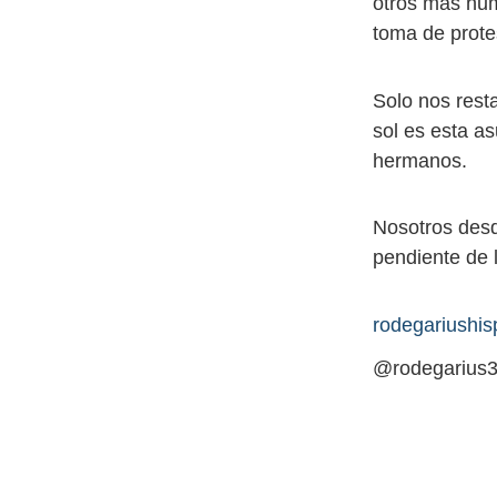
otros más humi
toma de prote
Solo nos rest
sol es esta a
hermanos.
Nosotros desd
pendiente de l
rodegariushi
@rodegarius