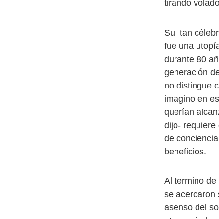
tirando volado
Su tan célebr
fue una utopía
durante 80 añ
generación de
no distingue 
imagino en es
querían alcan
dijo- requier
de conciencia 
beneficios.
Al termino de
se acercaron s
asenso del sol