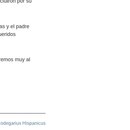
citaron por su
as y el padre
ueridos
aremos muy al
odegarius Hispanicus