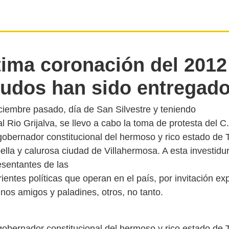
tima coronación del 201
eudos han sido entregado
ciembre pasado, día de San Silvestre y teniendo
l Rio Grijalva, se llevo a cabo la toma de protesta del C.
bernador constitucional del hermoso y rico estado de 
ella y calurosa ciudad de Villahermosa. A esta investid
esentantes de las
rientes políticas que operan en el país, por invitación ex
bernador constitucional del hermoso y rico estado de 