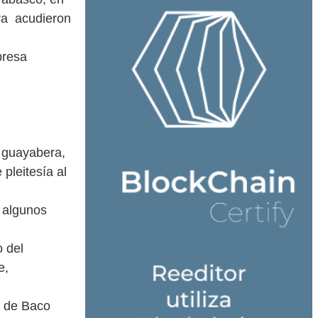
ura acudieron
presa
a guayabera,
 pleitesía al
, algunos
o del
e,
e de Baco