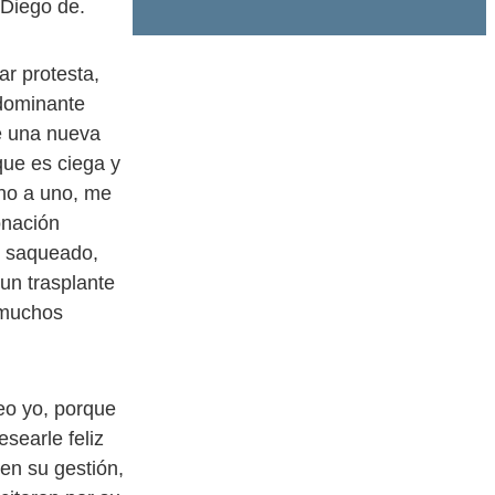
 Diego de.
ar protesta,
 dominante
de una nueva
que es ciega y
uno a uno, me
onación
do saqueado,
un trasplante
i muchos
reo yo, porque
searle feliz
 en su gestión,