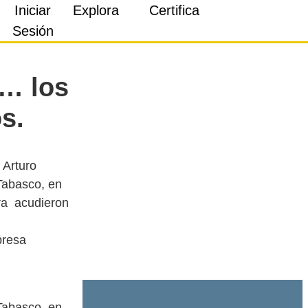
Iniciar
Explora
Certifica
Sesión
2… los
s.
 Arturo
Tabasco, en
ura acudieron
presa
Tabasco, en