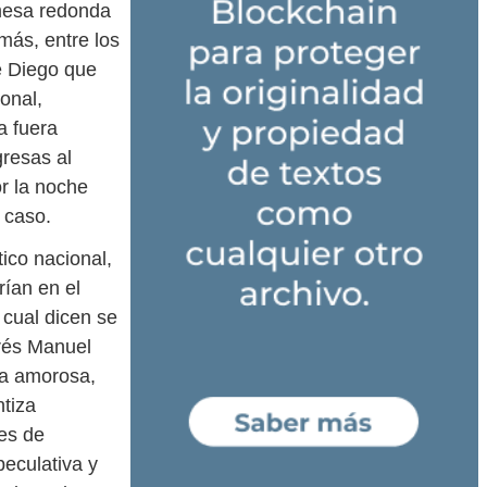
 mesa redonda
ás, entre los
e Diego que
onal,
a fuera
gresas al
r la noche
 caso.
ico nacional,
rían en el
 cual dicen se
drés Manuel
ca amorosa,
ntiza
res de
peculativa y