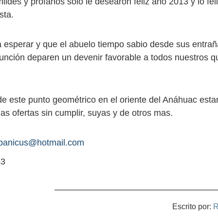
ldes y profanos solo le desearon feliz año 2013 y lo feli
sta.
a esperar y que el abuelo tiempo sabio desde sus entrañ
sunción deparen un devenir favorable a todos nuestros q
e este punto geométrico en el oriente del Anáhuac est
as ofertas sin cumplir, suyas y de otros mas.
spanicus@hotmail.com
33
Escrito por:
R