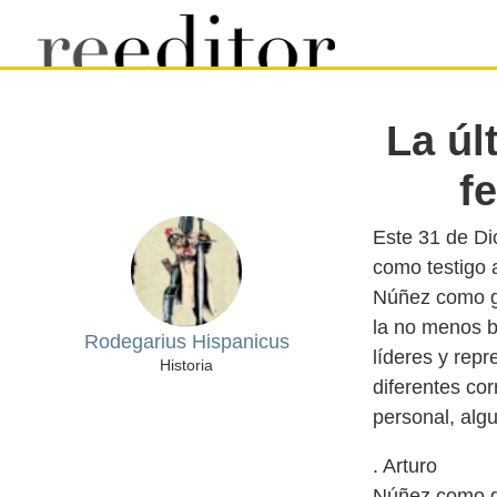
La úl
f
Este 31 de Di
como testigo a
Núñez como go
la no menos b
Rodegarius Hispanicus
líderes y repr
Historia
diferentes cor
. Arturo
Núñez como go