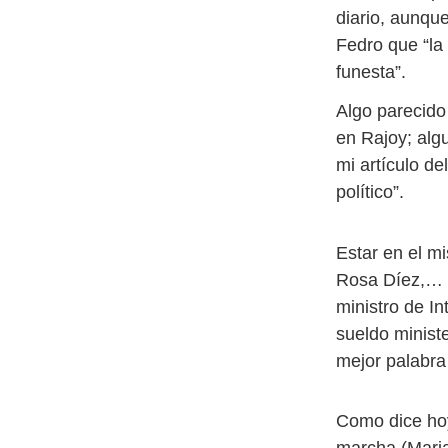
diario, aunqu
Fedro que “la
funesta”.
Algo parecid
en Rajoy; alg
mi artículo de
político”.
Estar en el m
Rosa Díez,… es
ministro de In
sueldo ministe
mejor palabra
Como dice ho