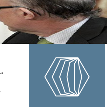
se
a
e