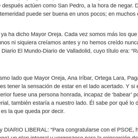
e después actúen como San Pedro, a la hora de negar. 
 temeridad puede ser buena en unos pocos; en muchos 
o ya ha dicho Mayor Oreja. Cada vez somos más los qu
unos ni siquiera creíamos antes y no hemos creído nunca
l Diario El Mundo-Diario de Valladolid, cuyo título era: “R
ismo lado que Mayor Oreja, Ana Iríbar, Ortega Lara, Pa
 tener la sensación de estar en el lado acertado. Y si e
terior fuese una persona honrada, incapaz de ‘babear’ po
rial, también estaría a nuestro lado. Él sabe por qué lo
 es la que queda por decir.
y DIARIO LIBERAL: “Para congratularse con el PSOE, h