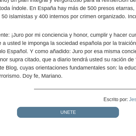
no) un plan integral y vergonzoso para la reinserción d
e toda índole. En España hay más de 500 presos etarras,
 50 islamistas y 400 internos por crimen organizado. Incr
te: ¡Juro por mi conciencia y honor, cumplir y hacer cum
 a usted le imponga la sociedad española por la traició
blo Español. Y como añadido: Juro por esa misma concie
r supra citado, que a diario tendrá usted su ración de ‘
te Blog, cuyas orientaciones fundamentales son: la educ
terrorismo. Doy fe, Mariano.
Escrito por:
Je
UNETE