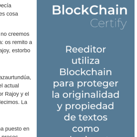
Decía
es cosa
e no creemos
: os remito a
ajoy, estorbo
gazaurtundúa,
l actual
r Rajoy y el
 decimos. La
a puesto en