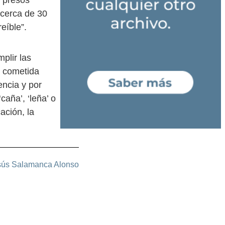
e presos
 cerca de 30
eíble”.
plir las
n cometida
ncia y por
caña’, ‘leña’ o
ación, la
sús Salamanca Alonso