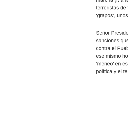
marcha (Maria
terroristas d
‘grapos’, unos
Señor Presiden
sanciones que
contra el Pue
ese mismo hono
‘meneo’ en es
política y el 