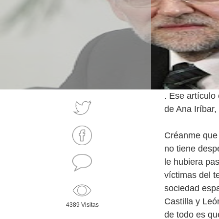
. Ese artículo
de Ana Iríbar
Créanme que
no tiene desp
le hubiera pas
víctimas del 
sociedad espa
Castilla y Le
4389 Visitas
de todo es que