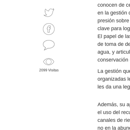
conocen de ce
en la gestión 
presión sobre 
clave para log
El papel de l
de toma de de
agua, y artic
conservación d
La gestión qu
2099 Visitas
organizadas le
les da una le
Además, su ap
el uso del re
canales de rie
no en la abun