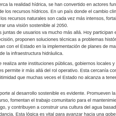
rca la realidad hídrica, se han convertido en actores f
de los recursos hídricos. En un país donde el cambio clim
los recursos naturales son cada vez más intensos, fortal
rar una visión sostenible al 2050.
as juntas de usuarios va mucho más allá. Hoy participan
cisión, proponen soluciones técnicas a problemas histór
ulan con el Estado en la implementación de planes de ma
e la infraestructura hidráulica.
e realiza ante instituciones públicas, gobiernos locales
s permite ir más allá del rol operativo. Esta cercanía co
gitimidad que muchas veces el Estado no alcanza a tener
orte al desarrollo sostenible es evidente. Promueven la 
curso, fomentan el trabajo comunitario para el mantenimi
go, y contribuyen a construir una cultura del agua basad
dancia. Esta lógica es vital para avanzar hacia una gob