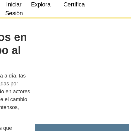
Iniciar
Explora
Certifica
Sesión
ios en
o al
a a día, las
adas por
do en actores
de el cambio
intensos,
s que