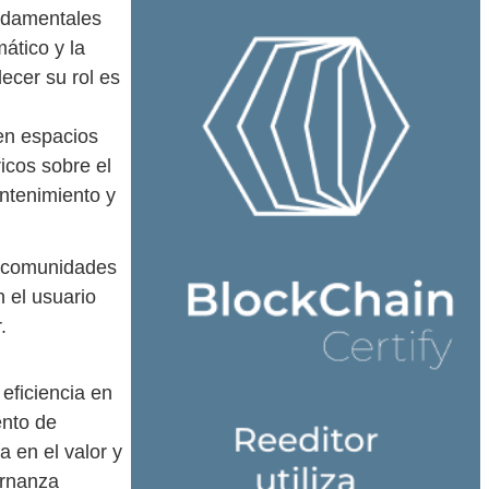
undamentales
ático y la
ecer su rol es
 en espacios
icos sobre el
ntenimiento y
 y comunidades
n el usuario
.
eficiencia en
ento de
a en el valor y
ernanza