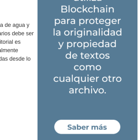
a de agua y
arios debe ser
torial es
ealmente
adas desde lo