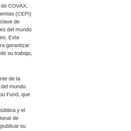
or de COVAX,
demias (CEPI)
 clave de
nes del mundo
es. Esta
ra garantizar
de su trabajo,
nte de la
o del mundo.
You Fund, que
ública y el
ional de
publicar su