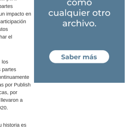
partes
 un impacto en
articipación
stos
har el
 los
 partes
continuamente
as por Publish
cas, por
 llevaron a
020.
 historia es