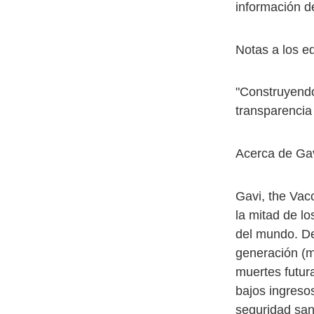
información d
Notas a los ed
"Construyendo
transparencia
Acerca de Gav
Gavi, the Vac
la mitad de l
del mundo. De
generación (m
muertes futura
bajos ingreso
seguridad san