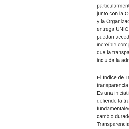
particularmen
junto con la 
y la Organiza
entrega UNICE
puedan accede
increíble com
que la transp
incluida la ad
El Índice de 
transparencia
Es una inicia
defiende la t
fundamentales 
cambio durader
Transparencia 