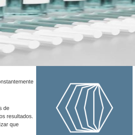
constantemente
s de
os resultados.
izar que