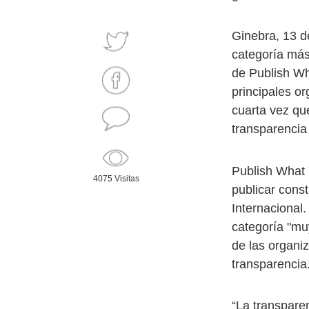
Ginebra, 13 de
categoría más
de Publish Wh
principales or
cuarta vez que
transparencia
Publish What 
4075 Visitas
publicar cons
Internacional.
categoría "mu
de las organi
transparencia
“La transpare