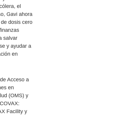
cólera, el
so, Gavi ahora
 de dosis cero
finanzas
a salvar
se y ayudar a
ación en
 de Acceso a
nes en
alud (OMS) y
e COVAX:
X Facility y