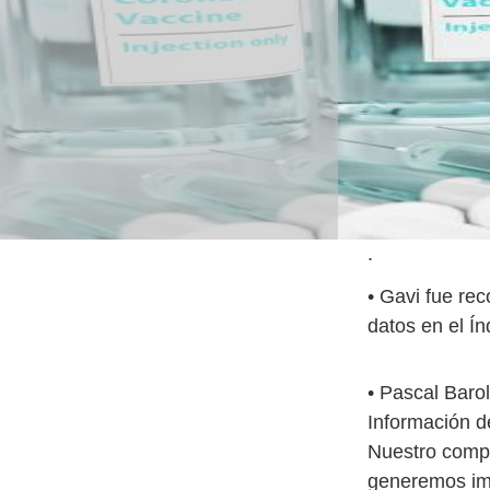
.
• Gavi fue re
datos en el Í
• Pascal Barol
Información d
Nuestro compr
generemos im