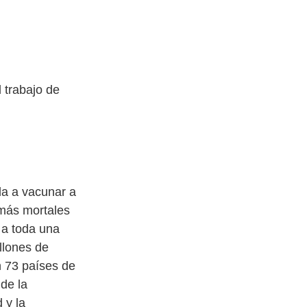
 trabajo de
da a vacunar a
 más mortales
 a toda una
llones de
n 73 países de
de la
 y la