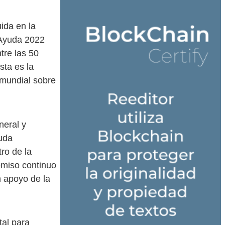
uida en la
 Ayuda 2022
tre las 50
sta es la
e mundial sobre
neral y
yuda
ro de la
omiso continuo
n apoyo de la
tal para