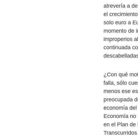
atrevería a de
el crecimient
solo euro a E
momento de in
improperios a
continuada co
descabelladas
¿Con qué mot
falla, sólo cu
menos ese es 
preocupada de
economía del p
Economía no d
en el Plan de 
Transcurridos