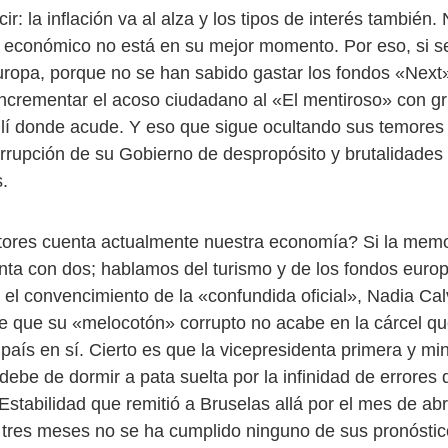
cir: la inflación va al alza y los tipos de interés también.
o económico no está en su mejor momento. Por eso, si s
uropa, porque no se han sabido gastar los fondos «Next»
crementar el acoso ciudadano al «El mentiroso» con gr
llí donde acude. Y eso que sigue ocultando sus temores 
rrupción de su Gobierno de despropósito y brutalidades
.
ores cuenta actualmente nuestra economía? Si la mem
enta con dos; hablamos del turismo y de los fondos europ
el convencimiento de la «confundida oficial», Nadia Ca
 que su «melocotón» corrupto no acabe en la cárcel qu
aís en sí. Cierto es que la vicepresidenta primera y min
ebe de dormir a pata suelta por la infinidad de errores
Estabilidad que remitió a Bruselas allá por el mes de abri
 tres meses no se ha cumplido ninguno de sus pronóstic