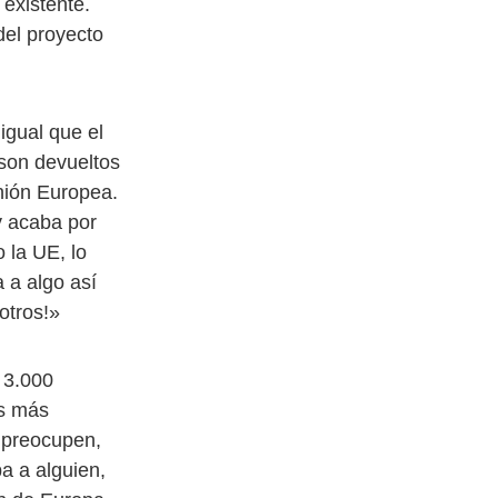
 existente.
del proyecto
igual que el
 son devueltos
Unión Europea.
y acaba por
 la UE, lo
 a algo así
otros!»
 3.000
ís más
e preocupen,
a a alguien,