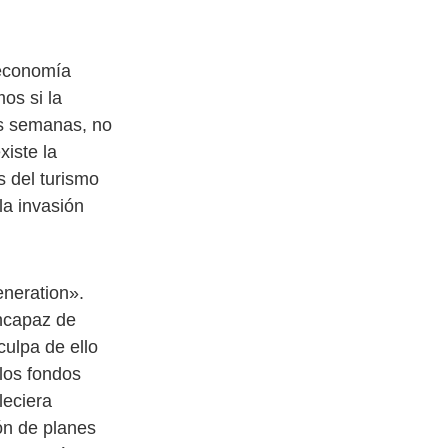
 economía
os si la
as semanas, no
xiste la
s del turismo
la invasión
eneration».
incapaz de
culpa de ello
 los fondos
leciera
ión de planes