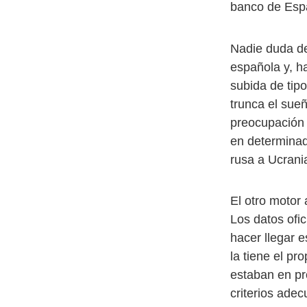
banco de Esp
Nadie duda de
española y, ha
subida de tip
trunca el sue
preocupación 
en determinad
rusa a Ucrani
El otro motor
Los datos ofi
hacer llegar 
la tiene el p
estaban en pr
criterios adec