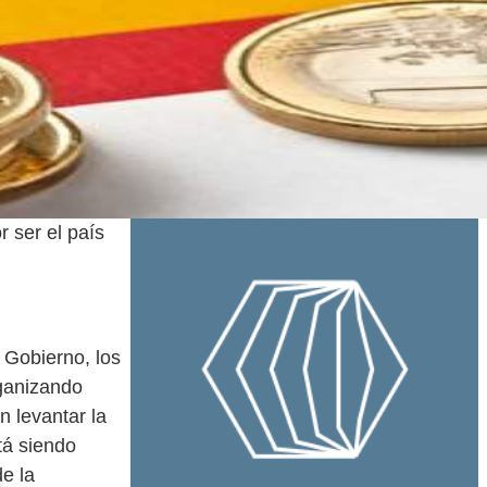
 ser el país
 Gobierno, los
rganizando
n levantar la
tá siendo
e la