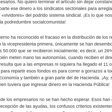
esarios. No quiero terminar el artículo sin dejar consta
arte ese dinero a los sindicatos sectoriales para arregl
 «vividores» del podrido sistema sindical. ¡Es lo que nos
 la podredumbre socialcomunista!
ierno ha reconocido el fracaso en la distribución de los
 la vicepresidenta primera, únicamente se han desemb
s 50.000 que se recibieron inicialmente; es decir, un 26%
ién meten mano las autonomías, cuando reciben el din
resulta que a las empresas ni siquiera ha llegado el 11 
 para repartir esos fondos es para correr a gorrazos a to
Economía y también a gran parte del de Hacienda. ¡Ay, si
ien tuviera que ingresar dinero en la Hacienda Pública!
 de los empresarios no se han hecho esperar. Esos han c
 recepción de las ayudas, los confusos criterios existentes