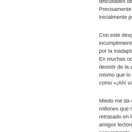
dificultades d
Precisamente 
inicialmente 
Con este desg
incumplimient
por la inadap
En muchas oca
desistir de la
mismo que lo 
como «¡Ahí va
Miedo me da c
millones que 
retrasado en 
amigos lector