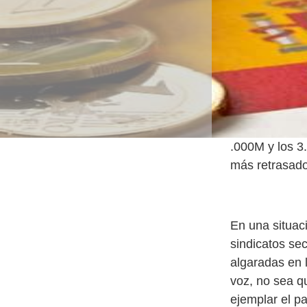
.000M y los 3
más retrasado
En una situac
sindicatos se
algaradas en l
voz, no sea qu
ejemplar el p