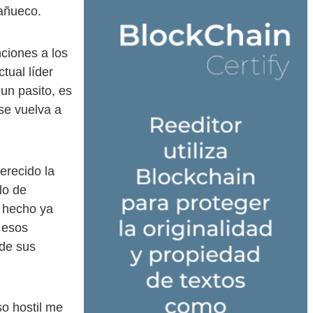
añueco.
ciones a los
tual líder
un pasito, es
se vuelva a
erecido la
lo de
a hecho ya
 esos
de sus
o hostil me