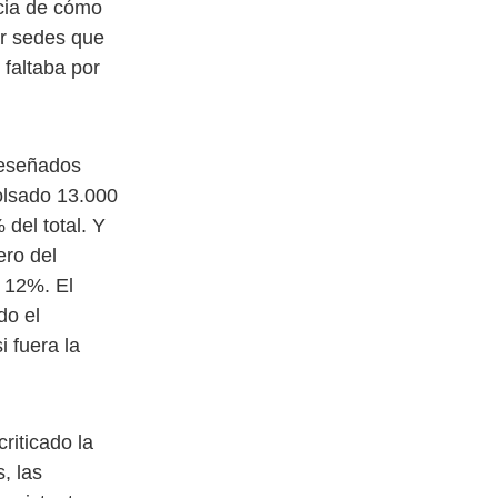
ncia de cómo
ar sedes que
 faltaba por
 reseñados
olsado 13.000
 del total. Y
ero del
o 12%. El
do el
 fuera la
riticado la
, las