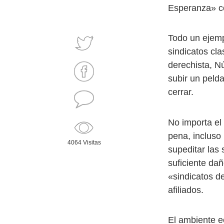
Esperanza» co
Todo un ejemp
sindicatos cla
derechista, N
subir un peld
cerrar.
No importa el
pena, incluso
4064 Visitas
supeditar las
suficiente da
«sindicatos d
afiliados.
El ambiente e