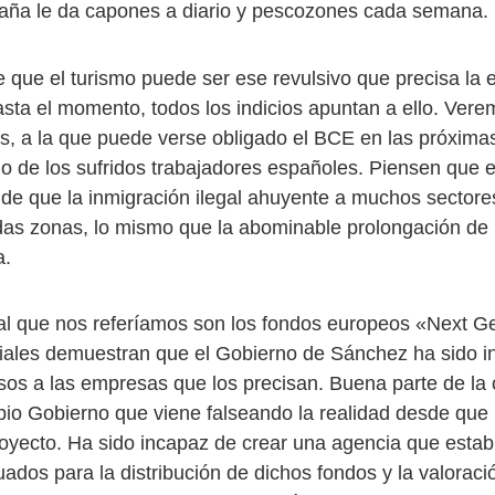
aña le da capones a diario y pescozones cada semana.
 que el turismo puede ser ese revulsivo que precisa la
sta el momento, todos los indicios apuntan a ello. Verem
os, a la que puede verse obligado el BCE en las próxim
ño de los sufridos trabajadores españoles. Piensen que e
de que la inmigración ilegal ahuyente a muchos sectore
as zonas, lo mismo que la abominable prolongación de 
a.
 al que nos referíamos son los fondos europeos «Next G
ciales demuestran que el Gobierno de Sánchez ha sido 
esos a las empresas que los precisan. Buena parte de la 
ropio Gobierno que viene falseando la realidad desde que
oyecto. Ha sido incapaz de crear una agencia que estab
uados para la distribución de dichos fondos y la valorac