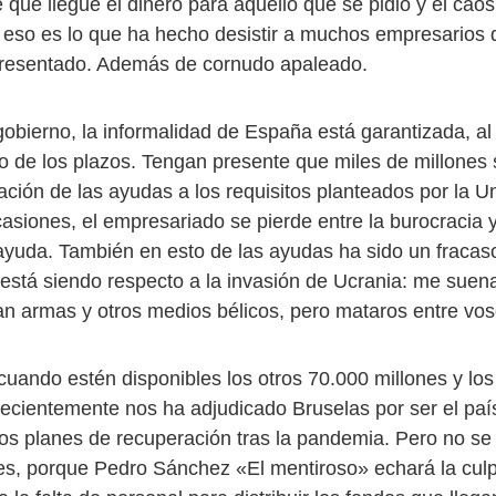
e que llegue el dinero para aquello que se pidió y el caos
eso es lo que ha hecho desistir a muchos empresarios 
presentado. Además de cornudo apaleado.
obierno, la informalidad de España está garantizada, al 
o de los plazos. Tengan presente que miles de millones
tación de las ayudas a los requisitos planteados por la 
siones, el empresariado se pierde entre la burocracia 
 ayuda. También en esto de las ayudas ha sido un fracaso
está siendo respecto a la invasión de Ucrania: me suena
n armas y otros medios bélicos, pero mataros entre vos
uando estén disponibles los otros 70.000 millones y los
recientemente nos ha adjudicado Bruselas por ser el pa
los planes de recuperación tras la pandemia. Pero no s
es, porque Pedro Sánchez «El mentiroso» echará la culp