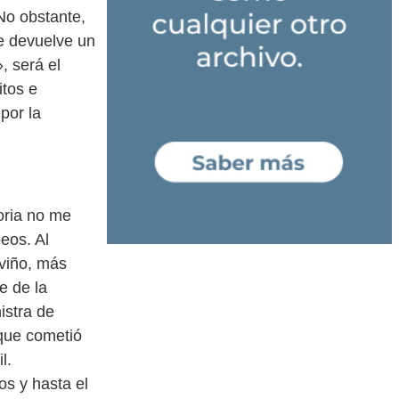
 No obstante,
e devuelve un
, será el
itos e
por la
oria no me
eos. Al
lviño, más
e de la
istra de
 que cometió
l.
os y hasta el