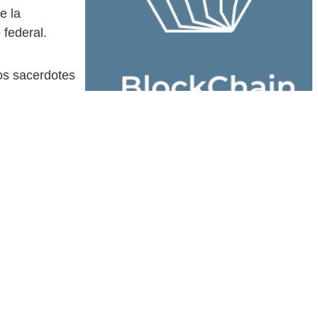
e la
federal.
los sacerdotes
s, es una
saparición,
a una atención
n es poco
tención
o a la luz