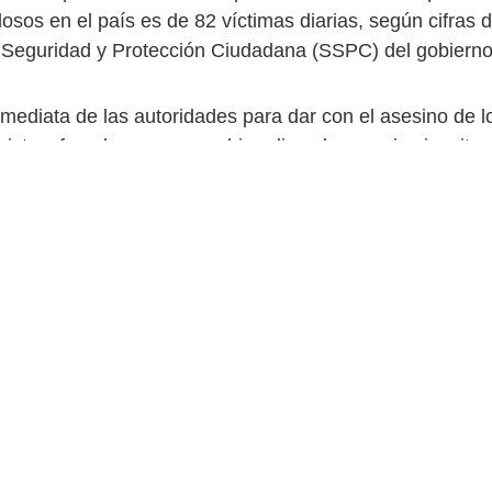
osos en el país es de 82 víctimas diarias, según cifras d
 Seguridad y Protección Ciudadana (SSPC) del gobierno 
nmediata de las autoridades para dar con el asesino de 
uristas, fue algo que como bien dicen los propios jesuita
de la atención mediática que generó este caso.
entes de que, en un país con más de 100 mil personas
, el hallazgo de nuestros hermanos a 72 horas de su de
ueda coordinada por los tres niveles de gobierno, reflej
aló la Compañía de Jesús en un comunicado.
mo tiempo, no podemos dejar de señalar que esta acció
a inmensa mayoría de familias cuyos casos no concitan a
emoria de nuestros hermanos nos obliga a seguir trayend