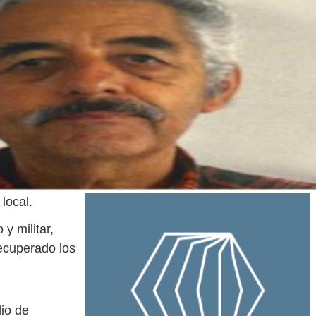
local.
y militar,
ecuperado los
dio de