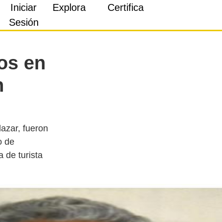
Iniciar
Explora
Certifica
Sesión
os en
n
azar, fueron
o de
 de turista