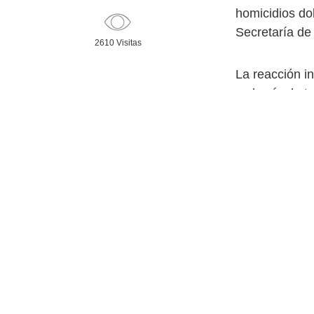
homicidios dol
Secretaría de
2610 Visitas
La reacción i
y el guía de t
consecuencia 
“Somos consci
desaparecidas
tras una búsq
intensa”, señ
Pero, “al mis
accesible a l
pública. La m
esa realidad”.