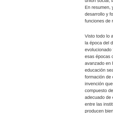
unión social, 
En resumen, y
desarrollo y 
funciones de r
Visto todo lo
la época del d
evolucionado 
esas épocas c
avanzado en l
educación sea
formación de c
invención que
compuesto de 
adecuado de e
entre las inst
producen bien