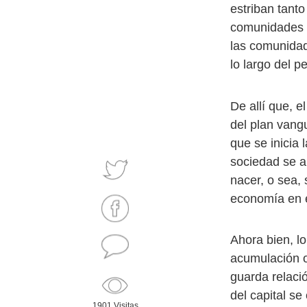
estriban tant
comunidades i
las comunidad
lo largo del p
De allí que, 
del plan vang
que se inicia 
sociedad se a
nacer, o sea, 
economía en e
Ahora bien, l
acumulación o
guarda relaci
del capital s
1901 Visitas