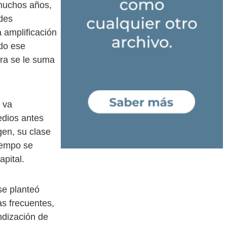
 muchos años,
des
a amplificación
ado ese
era se le suma
 va
edios antes
igen, su clase
tiempo se
pital.
 se planteó
as frecuentes,
ndización de