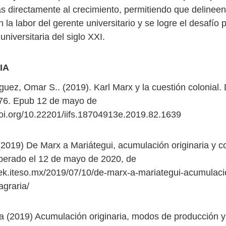
ás directamente al crecimiento, permitiendo que delineen
 la labor del gerente universitario y se logre el desafío p
niversitaria del siglo XXI.
IA
uez, Omar S.. (2019). Karl Marx y la cuestión colonial. 
176. Epub 12 de mayo de
doi.org/10.22201/iifs.18704913e.2019.82.1639
 (2019) De Marx a Mariátegui, acumulación originaria y 
perado el 12 de mayo de 2020, de
otek.iteso.mx/2019/07/10/de-marx-a-mariategui-acumulacio
graria/
a (2019) Acumulación originaria, modos de producción y