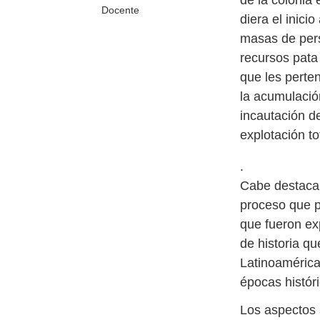
de la colonia
Docente
diera el inici
masas de pers
recursos pata
que les perte
la acumulación
incautación d
.
Cabe destacar
proceso que p
que fueron ex
de historia q
Latinoamérica
épocas históri
Los aspectos 