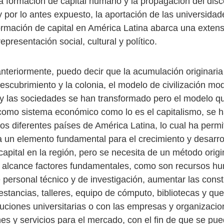
la formación de capital humano y la propagación del disc
 por lo antes expuesto, la aportación de las universidad
formación de capital en América Latina abarca una exten
epresentación social, cultural y político.
 anteriormente, puedo decir que la acumulación originari
escubrimiento y la colonia, el modelo de civilización mo
y las sociedades se han transformado pero el modelo q
omo sistema económico como lo es el capitalismo, se 
os diferentes países de América Latina, lo cual ha permi
 un elemento fundamental para el crecimiento y desarrol
apital en la región, pero se necesita de un método origi
 alcance factores fundamentales, como son recursos h
personal técnico y de investigación, aumentar las cons
stancias, talleres, equipo de cómputo, bibliotecas y que
ituciones universitarias o con las empresas y organizaci
es y servicios para el mercado, con el fin de que se pu