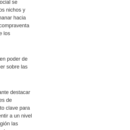
ocial se
tos nichos y
manar hacia
a compraventa
e los
 en poder de
er sobre las
ante destacar
nes de
to clave para
tir a un nivel
gión las