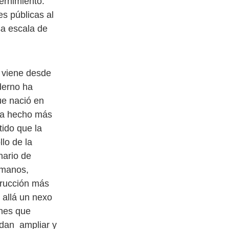
ernimiento.
es públicas al
sa escala de
a viene desde
derno ha
ue nació en
ha hecho más
tido que la
lo de la
nario de
umanos,
trucción más
 allá un nexo
ones que
edan ampliar y