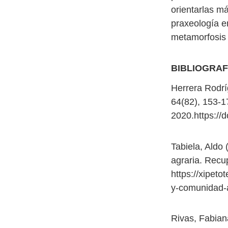
orientarlas m
praxeología en
metamorfosis u
BIBLIOGRAF
Herrera Rodríg
64(82), 153-
2020.https://
Tabiela, Aldo
agraria. Recu
https://xipet
y-comunidad-a
Rivas, Fabian