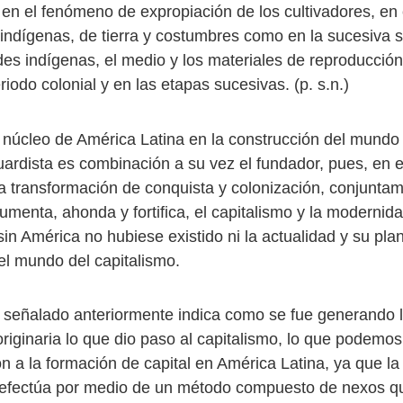
o en el fenómeno de expropiación de los cultivadores, en 
ndígenas, de tierra y costumbres como en la sucesiva 
es indígenas, el medio y los materiales de reproducció
eriodo colonial y en las etapas sucesivas. (p. s.n.)
el núcleo de América Latina en la construcción del mund
uardista es combinación a su vez el fundador, pues, en e
la transformación de conquista y colonización, conjuntam
umenta, ahonda y fortifica, el capitalismo y la moderni
sin América no hubiese existido ni la actualidad y su plan,
l mundo del capitalismo.
o señalado anteriormente indica como se fue generando 
riginaria lo que dio paso al capitalismo, lo que podemos
ón a la formación de capital en América Latina, ya que l
e efectúa por medio de un método compuesto de nexos q