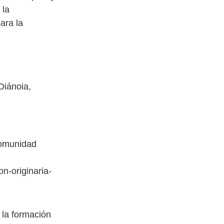
 la
ara la
Diánoia,
comunidad
n-originaria-
 la formación