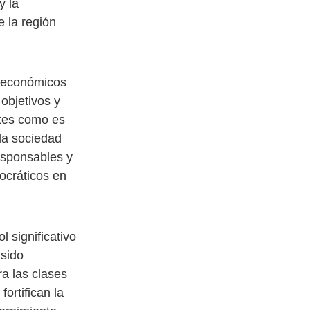
y la
e la región
s económicos
objetivos y
tes como es
la sociedad
responsables y
mocráticos en
 significativo
 sido
ra las clases
ortifican la