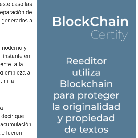
este caso las
separación de
n generados a
o moderno y
l instante en
ente, a la
dad empieza a
 ni la
la
 decir que
a acumulación
ue fueron