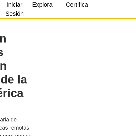
Iniciar
Explora
Certifica
Sesión
ón
s
ón
 de la
rica
aria de
ocas remotas