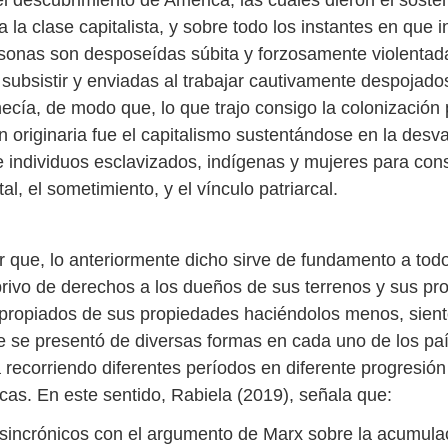
 el descubrimiento de América, las cuales dieron el sosté
o a la clase capitalista, y sobre todo los instantes en que
onas son desposeídas súbita y forzosamente violentad
 subsistir y enviadas al trabajar cautivamente despojado
necía, de modo que, lo que trajo consigo la colonización
 originaria fue el capitalismo sustentándose en la desva
e individuos esclavizados, indígenas y mujeres para con
 que, lo anteriormente dicho sirve de fundamento a todo
rivo de derechos a los dueños de sus terrenos y sus pr
propiados de sus propiedades haciéndolos menos, sient
ue se presentó de diversas formas en cada uno de los pa
 recorriendo diferentes períodos en diferente progresión
cas. En este sentido, Rabiela (2019), señala que:
sincrónicos con el argumento de Marx sobre la acumulac