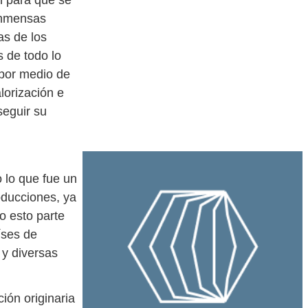
n para que se
 inmensas
as de los
s de todo lo
 por medio de
lorización e
seguir su
 lo que fue un
oducciones, ya
o esto parte
íses de
 y diversas
ión originaria