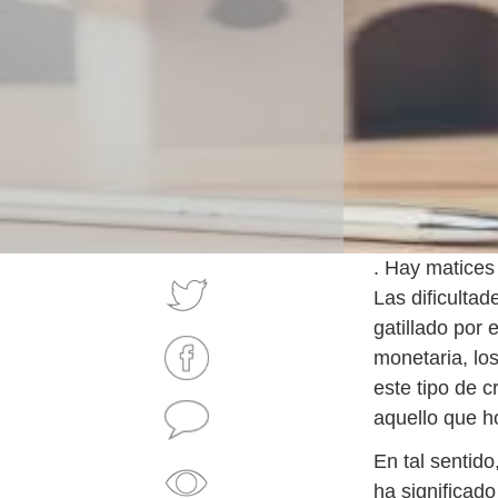
. Hay matice
Las dificulta
gatillado por 
monetaria, los
este tipo de 
aquello que h
En tal sentido
ha significado