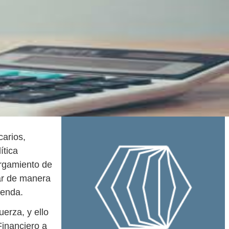
carios,
ítica
orgamiento de
tar de manera
ienda.
uerza, y ello
Financiero a