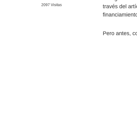
2097 Visitas
través del art
financiamiento
Pero antes, c
financiamient
de parte de la
ocurre en el 
Asimismo, el 
orientado a un
Al respecto, 
siguientes:
a) En breve, e