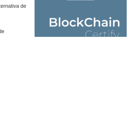
ternativa de
de
nera efectiva
al como si
este caso está
ienda.
eron las
lternativo,