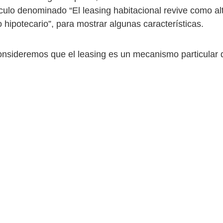
ículo denominado “El leasing habitacional revive como al
 hipotecario”, para mostrar algunas características.
onsideremos que el leasing es un mecanismo particular 
o que no genera traspaso de recursos monetarios de ma
 entidad financiera hacia el solicitante de la operación, t
caso de un crédito de consumo o comercial.
leasing básicamente consiste en un arriendo, el que en 
 bien inmueble de carácter habitacional, esto es una viv
algunas de los aspectos compartidos en la publicación fu
l leasing habitacional “Es un sistema de financiamiento a