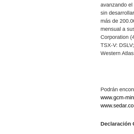
avanzando el 
sin desarroll
más de 200.0
mensual a sus 
Corporation (
TSX-V: DSLV;
Western Atla
Podrán encont
www.gcm-min
www.sedar.c
Declaración 