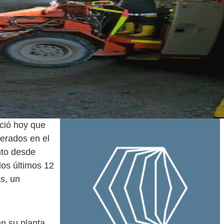
ció hoy que
erados en el
nto desde
los últimos 12
s, un
n su planta