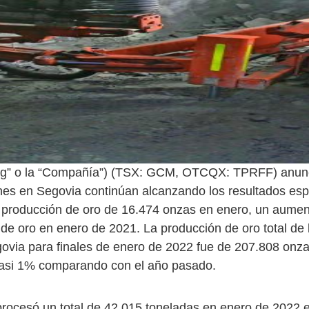
ng” o la “Compañía”) (TSX: GCM, OTCQX: TPRFF) anun
es en Segovia continúan alcanzando los resultados esp
 producción de oro de 16.474 onzas en enero, un aume
de oro en enero de 2021. La producción de oro total de 
via para finales de enero de 2022 fue de 207.808 onza
asi 1% comparando con el año pasado.
ocesó un total de 42.015 toneladas en enero de 2022 e