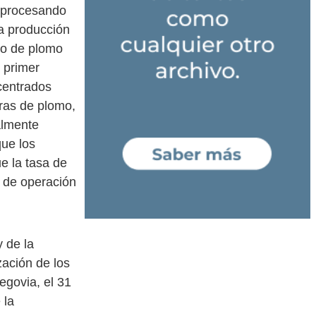
, procesando
a producción
do de plomo
 primer
centrados
bras de plomo,
almente
que los
 la tasa de
d de operación
 de la
zación de los
egovia, el 31
 la