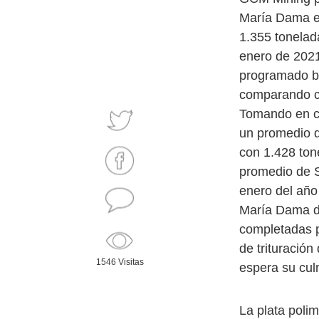
María Dama en
1.355 tonelad
enero de 2021
programado bi
comparando co
Tomando en cu
un promedio d
con 1.428 ton
promedio de S
enero del año
María Dama de
completadas p
de trituració
1546 Visitas
espera su cul
La plata poli