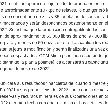
2021, continuó operando bajo modo de prueba en enero
e aproximadamente 107 tpd de relaves, lo que generó l
as de concentrado de zinc y 85 toneladas de concentra
almacenados y serán despachados posteriormente en el
2022. Se estima que la producción entregable de los con
tal de aproximadamente 63.000 libras de zinc, 97.000 li
e plata y menos de 50 onzas de oro. Las cantidades re
stán sujetas a modificación y serán finalizadas una vez 
 sean despachados. GCM Mining continúa esperando que
 diaria de la planta polimetálica alcanzará su capacida
segundo trimestre de 2022.
licará sus resultados financieros del cuarto trimestre y
año 2021 y sus pronósticos del 2022, junto con la actuali
reservas y recursos minerales de sus Operaciones en S
022 o en una fecha cercana a la misma. Los detalles de