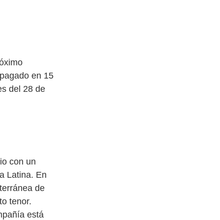
róximo
 pagado en 15
es del 28 de
io con un
a Latina. En
terránea de
o tenor.
mpañía está