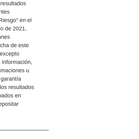
 resultados
ntes
Riesgo" en el
zo de 2021,
ones
echa de este
 excepto
a información,
timaciones u
 garantía
los resultados
ipados en
epositar