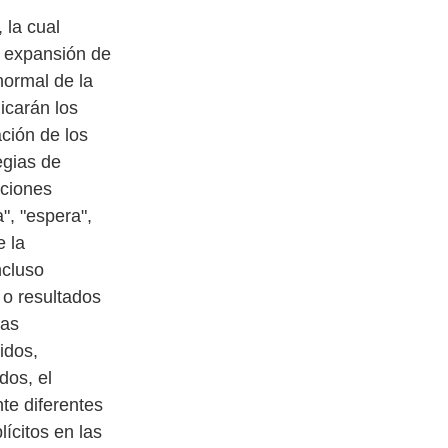
 la cual
la expansión de
normal de la
icarán los
ación de los
egias de
aciones
", "espera",
e la
ncluso
 o resultados
Las
idos,
dos, el
te diferentes
ícitos en las