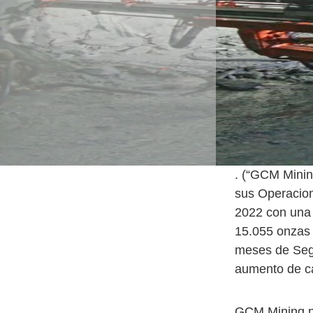
. (“GCM Mini
sus Operacion
2022 con una
15.055 onzas 
meses de Sego
aumento de c
GCM Mining pr