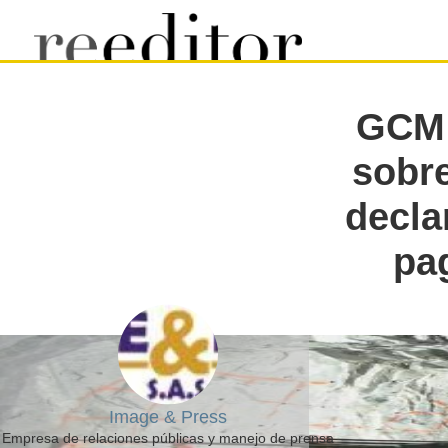
GCM 
sobre
decla
pa
Image & Press
Empresa de relaciones públicas y manejo de prensa