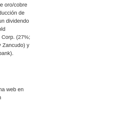
e oro/cobre
oducción de
un dividendo
old
 Corp. (27%;
y Zancudo) y
bank).
ina web en
n