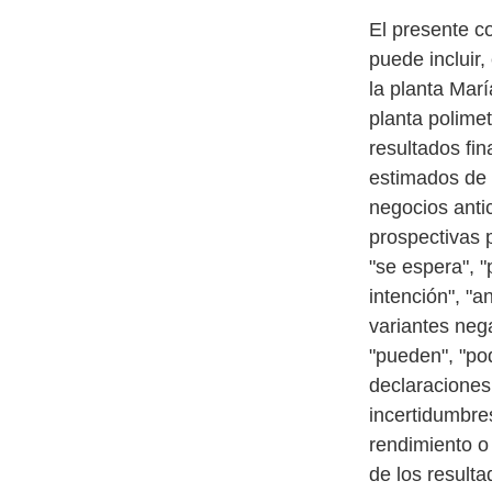
El presente c
puede incluir,
la planta Mar
planta polime
resultados fin
estimados de 
negocios anti
prospectivas 
"se espera", "
intención", "a
variantes neg
"pueden", "pod
declaraciones
incertidumbre
rendimiento o
de los resulta