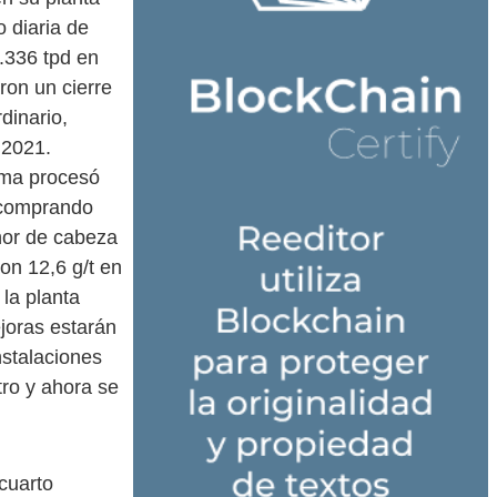
 diaria de
.336 tpd en
ron un cierre
dinario,
 2021.
ama procesó
 comprando
nor de cabeza
on 12,6 g/t en
la planta
joras estarán
nstalaciones
tro y ahora se
cuarto