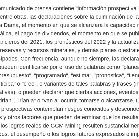
omunicado de prensa contiene "información prospectiva",
 entre otras, las declaraciones sobre la culminación de 
ía Dama, el momento en que se alcanzará la capacidad 
tálica, el pago de dividendos, el momento en que se publ
ancieros del 2021, los pronósticos del 2022 y la actualiz
reservas y recursos minerales, y demás planes o estrat
cipados. Con frecuencia, aunque no siempre, las declar
pueden identificarse por el uso de palabras como "planea
presupuesto", "programado", "estima", "pronostica", "tien
nticipa" o "cree", o variantes de tales palabras y frases (i
ativas), o pueden declarar que ciertas acciones, eventos
rían", "irían a" o "van a" ocurrir, tomarse o alcanzarse. 
 prospectivas contemplan riesgos conocidos y desconoc
s y otros factores que pueden determinar que los resulta
 los logros reales de GCM Mining resulten sustancialmen
dos, el desempeño o los logros futuros expresados o impl