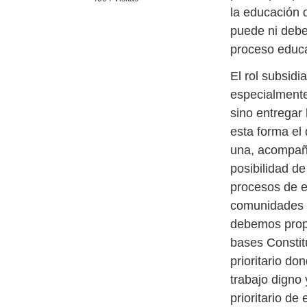
la educación d
puede ni debe 
proceso educa
El rol subsidi
especialmente
sino entregar
esta forma el 
una, acompaña
posibilidad d
procesos de e
comunidades e
debemos prope
bases Constit
prioritario do
trabajo digno
prioritario de 