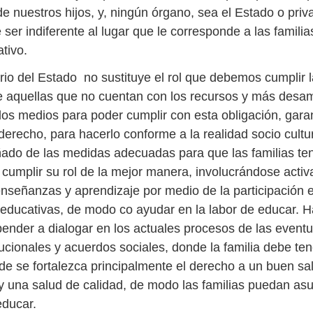
e nuestros hijos, y, ningún órgano, sea el Estado o priv
ser indiferente al lugar que le corresponde a las familia
tivo.
ario del Estado no sustituye el rol que debemos cumplir l
 aquellas que no cuentan con los recursos y más desa
 los medios para poder cumplir con esta obligación, gara
derecho, para hacerlo conforme a la realidad socio cultu
do de las medidas adecuadas para que las familias te
e cumplir su rol de la mejor manera, involucrándose acti
nseñanzas y aprendizaje por medio de la participación 
ducativas, de modo co ayudar en la labor de educar. H
nder a dialogar en los actuales procesos de las event
ucionales y acuerdos sociales, donde la familia debe ten
nde se fortalezca principalmente el derecho a un buen sal
 y una salud de calidad, de modo las familias puedan asu
educar.