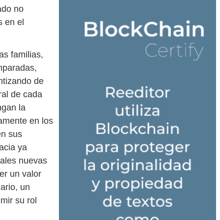
ado no
s en el
as familias,
mparadas,
ntizando de
ral de cada
ngan la
vamente en los
en sus
acia ya
uales nuevas
er un valor
ario, un
mir su rol