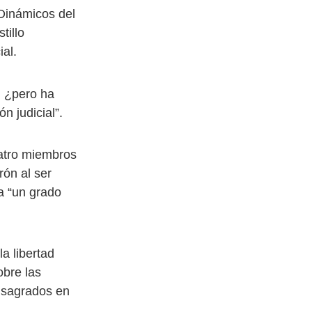
Dinámicos del
tillo
ial.
, ¿pero ha
n judicial”.
uatro miembros
rón al ser
a “un grado
a libertad
obre las
onsagrados en