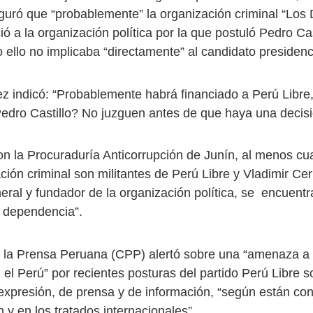
uró que “probablemente” la organización criminal “Los 
ió a la organización política por la que postuló Pedro Cas
 ello no implicaba “directamente” al candidato presidenc
z indicó: “Probablemente habrá financiado a Perú Libre
Pedro Castillo? No juzguen antes de que haya una decisió
n la Procuraduría Anticorrupción de Junín, al menos c
ción criminal son militantes de Perú Libre y Vladimir Cer
eral y fundador de la organización política, se encuentr
 dependencia”.
 la Prensa Peruana (CPP) alertó sobre una “amenaza a l
 el Perú” por recientes posturas del partido Perú Libre s
 expresión, de prensa y de información, “según están c
n y en los tratados internacionales”.