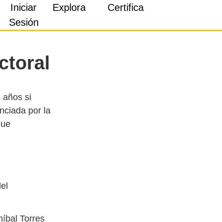
Iniciar
Explora
Certifica
Sesión
ctoral
 años si
nciada por la
que
del
níbal Torres