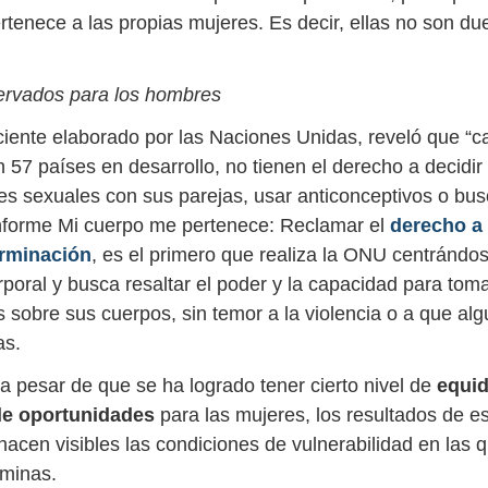
rtenece a las propias mujeres. Es decir, ellas no son du
ervados para los hombres
ciente elaborado por las Naciones Unidas, reveló que “ca
 57 países en desarrollo, no tienen el derecho a decidir 
nes sexuales con sus parejas, usar anticonceptivos o bus
 informe Mi cuerpo me pertenece: Reclamar el
derecho a
erminación
, es el primero que realiza la ONU centrándos
poral y busca resaltar el poder y la capacidad para tom
s sobre sus cuerpos, sin temor a la violencia o a que al
as.
a pesar de que se ha logrado tener cierto nivel de
equid
de oportunidades
para las mujeres, los resultados de es
hacen visibles las condiciones de vulnerabilidad en las 
éminas.