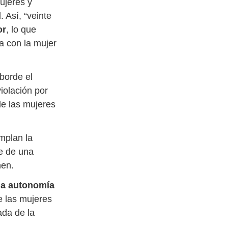
ujeres y
 Así, “veinte
or
, lo que
a con la mujer
borde el
iolación por
de las mujeres
mplan la
te de una
nen.
la autonomía
 las mujeres
ada de la