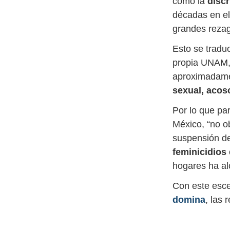
como la
discr
décadas en el
grandes rezag
Esto se tradu
propia UNAM, 
aproximadame
sexual, acos
Por lo que pa
México, “no ob
suspensión de 
feminicidios
hogares ha al
Con este esce
domina
, las 