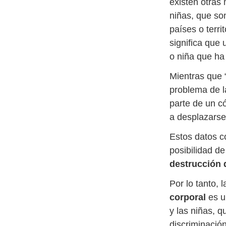
existen otras
niñas, que so
países o terri
significa que
o niña que ha 
Mientras que 
problema de 
parte de un c
a desplazarse
Estos datos co
posibilidad de
destrucción d
Por lo tanto, 
corporal
es u
y las niñas, q
discriminació