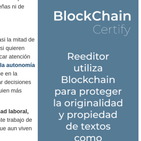
eñas ni de
si la mitad de
si quieren
car atención
 la autonomía
e en la
ar decisiones
guien más
ad laboral,
te trabajo de
que aun viven