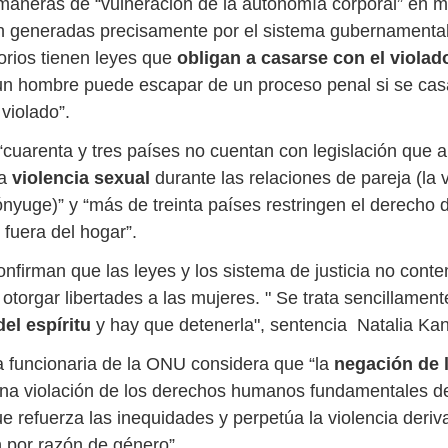
 maneras de “vulneración de la autonomía corporal” en m
n generadas precisamente por el sistema gubernamental.
torios tienen leyes que
obligan a casarse con el violad
 un hombre puede escapar de un proceso penal si se cas
violado”.
“cuarenta y tres países no cuentan con legislación que a
la
violencia sexual
durante las relaciones de pareja (la v
ónyuge)” y “más de treinta países restringen el derecho 
 fuera del hogar”.
nfirman que las leyes y los sistema de justicia no conte
 otorgar libertades a las mujeres. " Se trata sencillamen
el espíritu
y hay que detenerla", sentencia Natalia Ka
la funcionaria de la ONU considera que “la
negación de 
na violación de los derechos humanos fundamentales de
ue refuerza las inequidades y perpetúa la violencia deriv
n por razón de género”.