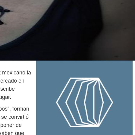
k mexicano la
mercado en
scribe
ugar.
pos”, forman
se convirtió
sponer de
 saben que