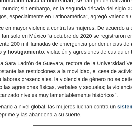
iminación hacia la diversidad
, se han problematizado
 mundo; sin embargo, en la segunda década del siglo X
os, especialmente en Latinoamérica”, agregó Valencia 
ce en mayor violencia contra las mujeres. De acuerdo a c
tan solo en México “a octubre de 2020 se registraron en
nte 200 mil llamadas de emergencia por denuncias de
o y hostigamiento
, violación y agresiones de cualquier t
ra Sara Ladrón de Guevara, rectora de la Universidad V
stante las restricciones a la movilidad, el cese de activi
labores presenciales, la violencia de género no se detie
o las agresiones físicas, verbales y sexuales; la violenci
canzado niveles muy lamentablemente históricos”.
nario a nivel global, las mujeres luchan contra un
siste
reprime y las abandona a su suerte.