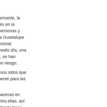
armante, la
es en la
personas y
o a Guadalupe
cional
medio día, una
, se han
en riesgo.
sos sitios que
mente para las
maneras en
tra ellas, así