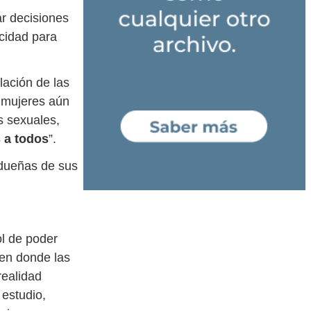
r decisiones
cidad para
lación de las
s mujeres aún
s sexuales,
 a todos
”.
 dueñas de sus
l de poder
 en donde las
realidad
estudio,