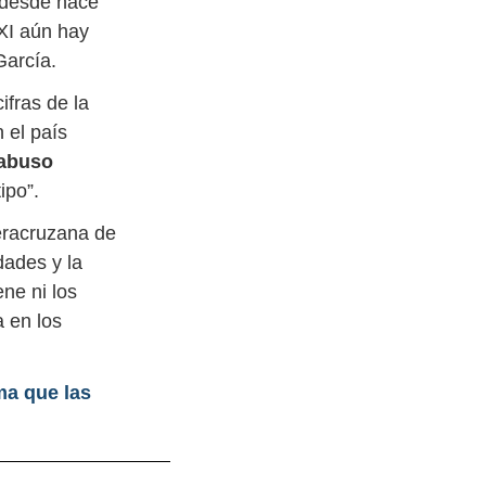
 desde hace
XI aún hay
García.
ifras de la
 el país
abuso
ipo”.
eracruzana de
dades y la
ne ni los
a en los
ma que las