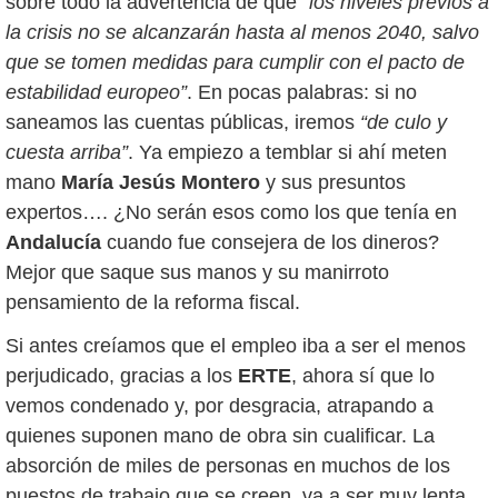
sobre todo la advertencia de que
“los niveles previos a
la crisis no se alcanzarán hasta al menos 2040, salvo
que se tomen medidas para cumplir con el pacto de
estabilidad europeo”
. En pocas palabras: si no
saneamos las cuentas públicas, iremos
“de culo y
cuesta arriba”
. Ya empiezo a temblar si ahí meten
mano
María Jesús Montero
y sus presuntos
expertos…. ¿No serán esos como los que tenía en
Andalucía
cuando fue consejera de los dineros?
Mejor que saque sus manos y su manirroto
pensamiento de la reforma fiscal.
Si antes creíamos que el empleo iba a ser el menos
perjudicado, gracias a los
ERTE
, ahora sí que lo
vemos condenado y, por desgracia, atrapando a
quienes suponen mano de obra sin cualificar. La
absorción de miles de personas en muchos de los
puestos de trabajo que se creen, va a ser muy lenta,