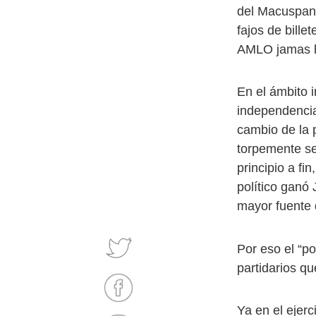
del Macuspano
fajos de bill
AMLO jamas hu
En el ámbito i
independencia
cambio de la 
torpemente se
principio a fi
político ganó
mayor fuente 
Por eso el “p
partidarios q
Ya en el ejerc