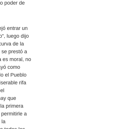
so poder de
jó entrar un
, luego dijo
curva de la
 se prestó a
a es moral, no
cayó como
lo el Pueblo
erable rifa
el
hay que
la primera
permitirle a
 la