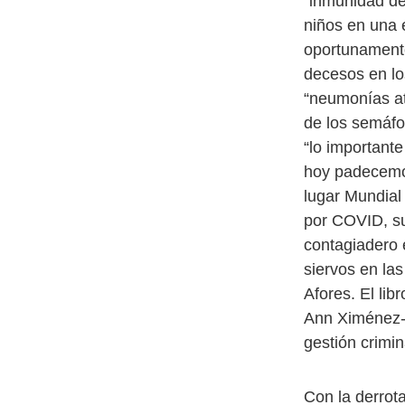
“inmunidad de
niños en una 
oportunamente
decesos en los
“neumonías at
de los semáfo
“lo importante
hoy padecemo
lugar Mundial 
por COVID, su
contagiadero 
siervos en la
Afores. El lib
Ann Ximénez-F
gestión crimi
Con la derrota