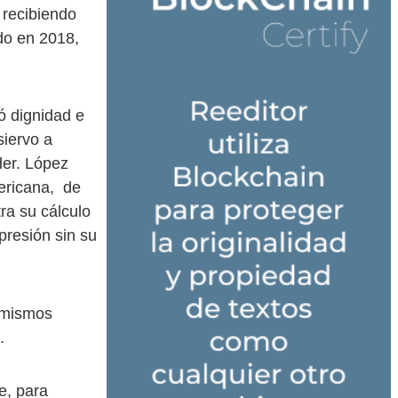
 recibiendo
ado en 2018,
ló dignidad e
siervo a
der. López
mericana, de
ra su cálculo
presión sin su
s mismos
.
e, para