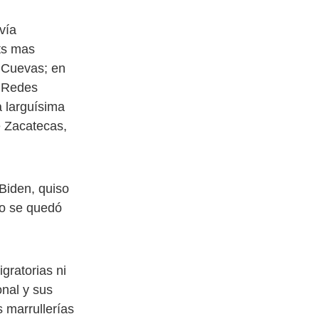
vía
ots mas
Cuevas; en
s Redes
a larguísima
 Zacatecas,
Biden, quiso
no se quedó
gratorias ni
onal y sus
 marrullerías