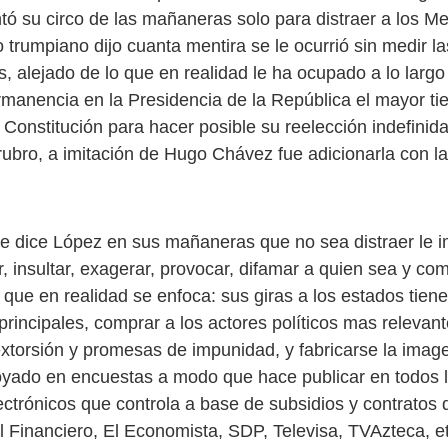
ó su circo de las mañaneras solo para distraer a los M
o trumpiano dijo cuanta mentira se le ocurrió sin medir la
, alejado de lo que en realidad le ha ocupado a lo largo
manencia en la Presidencia de la República el mayor ti
Constitución para hacer posible su reelección indefinida
rubro, a imitación de Hugo Chávez fue adicionarla con l
e dice López en sus mañaneras que no sea distraer le i
r, insultar, exagerar, provocar, difamar a quien sea y co
o que en realidad se enfoca: sus giras a los estados tien
principales, comprar a los actores políticos mas relevan
xtorsión y promesas de impunidad, y fabricarse la ima
yado en encuestas a modo que hace publicar en todos 
ectrónicos que controla a base de subsidios y contratos 
l Financiero, El Economista, SDP, Televisa, TVAzteca, et