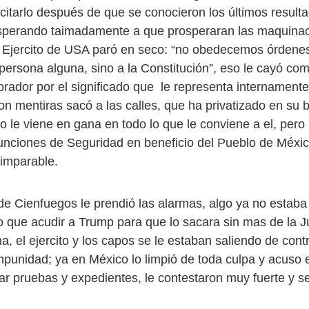
icitarlo después de que se conocieron los últimos result
esperando taimadamente a que prosperaran las maquina
 Ejercito de USA paró en seco: “no obedecemos órdene
 persona alguna, sino a la Constitución”, eso le cayó co
brador por el significado que le representa internamente
on mentiras sacó a las calles, que ha privatizado en su b
 le viene en gana en todo lo que le conviene a el, pero 
unciones de Seguridad en beneficio del Pueblo de Méxic
imparable.
de Cienfuegos le prendió las alarmas, algo ya no estab
o que acudir a Trump para que lo sacara sin mas de la Ju
, el ejercito y los capos se le estaban saliendo de contr
mpunidad; ya en México lo limpió de toda culpa y acuso e
ar pruebas y expedientes, le contestaron muy fuerte y 