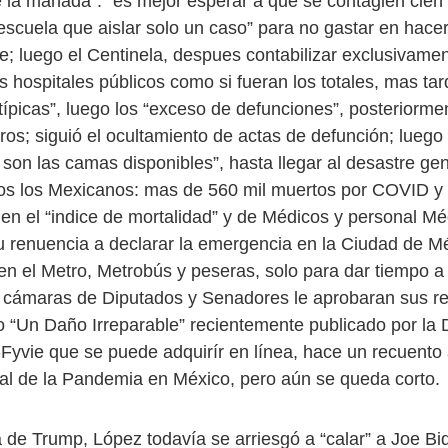
 la manada”: “es mejor esperar a que se contagien cien 
escuela que aislar solo un caso” para no gastar en hace
; luego el Centinela, despues contabilizar exclusivamen
 hospitales públicos como si fueran los totales, mas tar
ípicas”, luego los “exceso de defunciones”, posteriorme
ros; siguió el ocultamiento de actas de defunción; luego
 son las camas disponibles”, hasta llegar al desastre ge
s los Mexicanos: mas de 560 mil muertos por COVID y 
en el “indice de mortalidad” y de Médicos y personal Méd
 renuencia a declarar la emergencia en la Ciudad de Mé
en el Metro, Metrobús y peseras, solo para dar tiempo a
s cámaras de Diputados y Senadores le aprobaran sus re
ro “Un Daño Irreparable” recientemente publicado por la 
yvie que se puede adquirír en línea, hace un recuento 
nal de la Pandemia en México, pero aún se queda corto.
 de Trump, López todavía se arriesgó a “calar” a Joe Bid