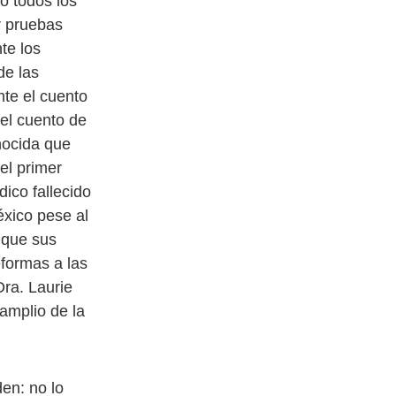
o todos los
r pruebas
te los
de las
nte el cuento
 el cuento de
nocida que
el primer
ico fallecido
xico pese al
 que sus
formas a las
Dra. Laurie
amplio de la
en: no lo