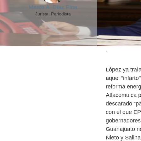
Marco A. Díaz Pina
Jurista, Periodista
.
López ya traí
aquel “infart
reforma energ
Atlacomulca pa
descarado “pa
con el que EP
gobernadores 
Guanajuato no
Nieto y Salin