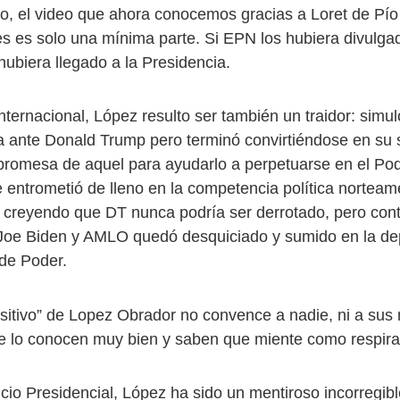
, el video que ahora conocemos gracias a Loret de Pío
etes es solo una mínima parte. Si EPN los hubiera divulg
biera llegado a la Presidencia.
nternacional, López resulto ser también un traidor: simu
 ante Donald Trump pero terminó convirtiéndose en su 
promesa de aquel para ayudarlo a perpetuarse en el Po
 entrometió de lleno en la competencia política nortea
n, creyendo que DT nunca podría ser derrotado, pero cont
 Joe Biden y AMLO quedó desquiciado y sumido en la de
de Poder.
ositivo” de Lopez Obrador no convence a nadie, ni a su
ue lo conocen muy bien y saben que miente como respira
icio Presidencial, López ha sido un mentiroso incorregibl