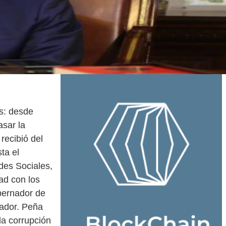
s: desde
asar la
recibió del
ta el
des Sociales,
ad con los
obernador de
rador. Peña
la corrupción