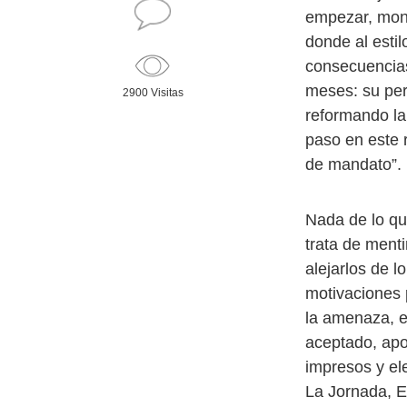
empezar, mont
donde al estil
consecuencias
meses: su per
2900 Visitas
reformando la 
paso en este 
de mandato”.
Nada de lo qu
trata de menti
alejarlos de l
motivaciones 
la amenaza, e
aceptado, apo
impresos y el
La Jornada, E