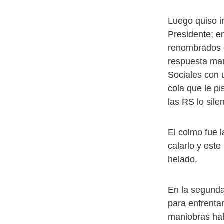
Luego quiso i
Presidente; e
renombrados 
respuesta ma
Sociales con 
cola que le p
las RS lo sile
El colmo fue 
calarlo y est
helado.
En la segunda 
para enfrenta
maniobras hab