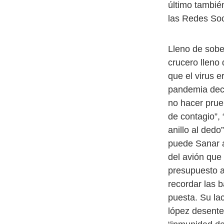
último tambié
las Redes Soc
Lleno de sobe
crucero lleno
que el virus e
pandemia dece
no hacer prue
de contagio”,
anillo al dedo
puede Sanar a
del avión que 
presupuesto a
recordar las 
puesta. Su lac
lópez desente