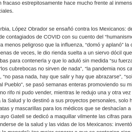
n fracaso estrepitosamente hace mucho frente al inmen
iales.
rbia, López Obrador se ensañó contra los Mexicanos: de
 de contagiados de COVID con su cuento del “humanismo”
ra menos peligroso que la influenza, “domó y aplanó” la 
nas de veces, le dio rienda suelta a un siervo dócil que
bas para contenerla y que lo aduló sin medida “su fuerz
 “los cubrebocas no sirven de nada”, “la pandemia nos 
”, “no pasa nada, hay que salir y hay que abrazarse”, “so
l Pueblo”, se pasó semanas enteras promoviendo su mis
no rifo ni pudo vender, mientras le redujo una y otra vez 
 la Salud y lo destinó a sus proyectos personales, solo 
batas y mascarillas para los médicos que se deshacían a 
ayo Gatell se dedicó a maquillar vilmente las cifras para 
nderse de la salud y las vidas de los Mexicanos: inventó