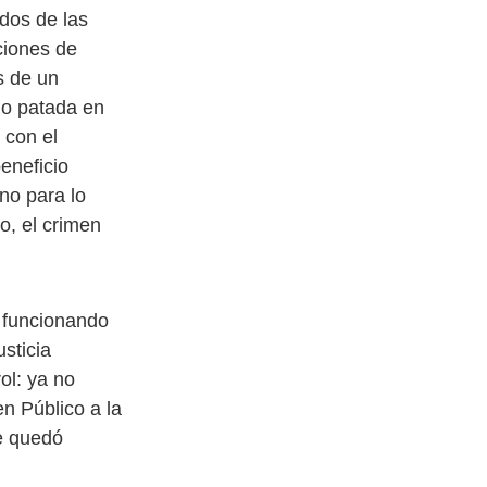
ados de las
ciones de
s de un
mo patada en
 con el
eneficio
no para lo
o, el crimen
a funcionando
sticia
ol: ya no
n Público a la
se quedó