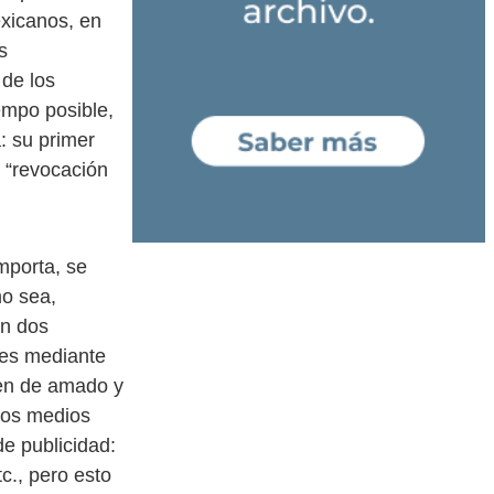
exicanos, en
s
 de los
empo posible,
: su primer
a “revocación
mporta, se
mo sea,
en dos
tes mediante
gen de amado y
los medios
de publicidad:
c., pero esto