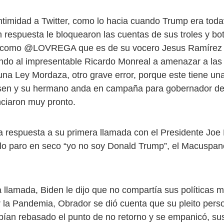
ntimidad a Twitter, como lo hacia cuando Trump era toda
n respuesta le bloquearon las cuentas de sus troles y b
como @LOVREGA que es de su vocero Jesus Ramírez 
ndo al impresentable Ricardo Monreal a amenazar a la
una Ley Mordaza, otro grave error, porque este tiene un
isen y su hermano anda en campaña para gobernador de
nciaron muy pronto.
la respuesta a su primera llamada con el Presidente Joe 
e lo paro en seco “yo no soy Donald Trump”, el Macuspa
llamada, Biden le dijo que no compartía sus políticas mi
r la Pandemia, Obrador se dió cuenta que su pleito pers
ían rebasado el punto de no retorno y se empanicó, sus