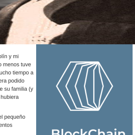
lín y mi
lo menos tuve
mucho tiempo a
iera podido
 su familia (y
 hubiera
el pequeño
entos