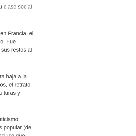
 clase social
en Francia, el
co. Fue
sus restos al
ta baja a la
s, el retrato
ulturas y
nticismo
s popular (de
ncluso que