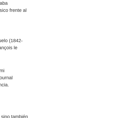
gaba
ico frente al
uelo (1842-
ançois le
 mi
ournal
cia.​
s sino también