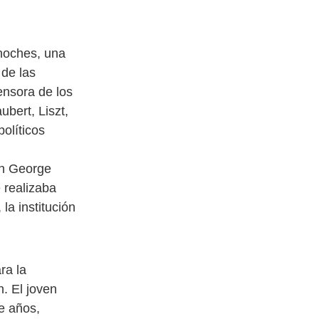
 noches, una
 de las
ensora de los
bert, Liszt,
políticos
en George
 realizaba
 la institución
ra la
n. El joven
e años,