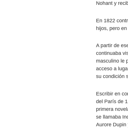
Nohant y reci
En 1822 contr
hijos, pero en
A partir de e
continuaba vi
masculino le p
acceso a luga
su condición s
Escribir en c
del París de 
primera novela
se llamaba Ind
Aurore Dupin 