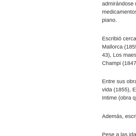
admirándose 
medicamentos,
piano.
Escribió cerca
Mallorca (185
43), Los maes
Champi (1847-
Entre sus obr
vida (1855), E
Intime (obra 
Además, escribi
Pese a las id