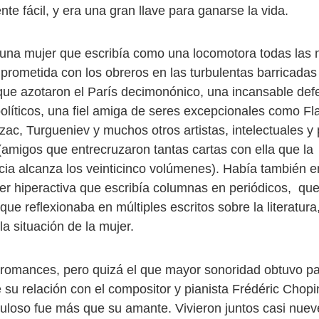
e fácil, y era una gran llave para ganarse la vida.
 una mujer que escribía como una locomotora todas las
mprometida con los obreros en las turbulentas barricadas
que azotaron el París decimonónico, una incansable def
líticos, una fiel amiga de seres excepcionales como Flau
zac, Turgueniev y muchos otros artistas, intelectuales y 
(amigos que entrecruzaron tantas cartas con ella que la
ia alcanza los veinticinco volúmenes). Había también 
r hiperactiva que escribía columnas en periódicos, que
que reflexionaba en múltiples escritos sobre la literatura,
la situación de la mujer.
omances, pero quizá el que mayor sonoridad obtuvo pa
 su relación con el compositor y pianista Frédéric Chopi
uloso fue más que su amante. Vivieron juntos casi nuev