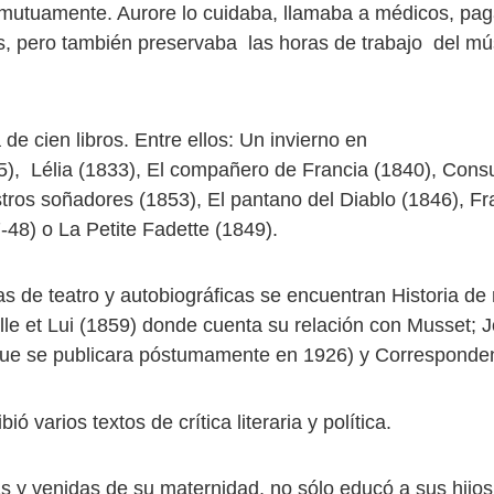
mutuamente. Aurore lo cuidaba, llamaba a médicos, pa
 pero también preservaba las horas de trabajo del mús
 de cien libros. Entre ellos: Un invierno en
5), Lélia (1833), El compañero de Francia (1840), Cons
tros soñadores (1853), El pantano del Diablo (1846), Fr
48) o La Petite Fadette (1849).
as de teatro y autobiográficas se encuentran Historia de
lle et Lui (1859) donde cuenta su relación con Musset; J
que se publicara póstumamente en 1926) y Corresponden
ó varios textos de crítica literaria y política.
as y venidas de su maternidad, no sólo educó a sus hijo