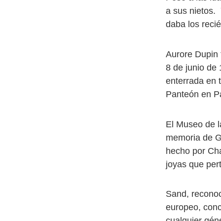
a sus nietos.
daba los reci
Aurore Dupin f
8 de junio de
enterrada en 
Panteón en Par
El Museo de la
memoria de Ge
hecho por Cha
joyas que pert
Sand, reconoc
europeo, conc
cualquier gén