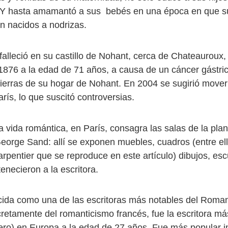
 Y hasta amamantó a sus bebés en una época en que su
én nacidos a nodrizas.
alleció en su castillo de Nohant, cerca de Chateauroux, 
 1876 a la edad de 71 años, a causa de un cáncer gástri
tierras de su hogar de Nohant. En 2004 se sugirió mover 
ís, lo que suscitó controversias.
 vida romántica, en París, consagra las salas de la plan
orge Sand: allí se exponen muebles, cuadros (entre ello
rpentier que se reproduce en este artículo) dibujos, esc
enecieron a la escritora.
ida como una de las escritoras más notables del Roma
retamente del romanticismo francés, fue la escritora má
ero) en Europa a la edad de 27 años. Fue más popular i