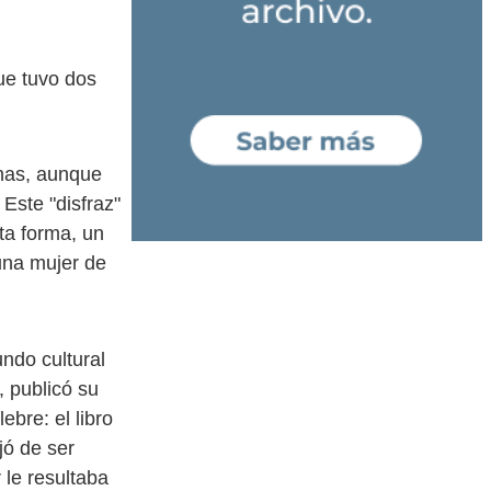
ue tuvo dos
nas, aunque
Este "disfraz"
ta forma, un
una mujer de
ndo cultural
 publicó su
ebre: el libro
jó de ser
 le resultaba