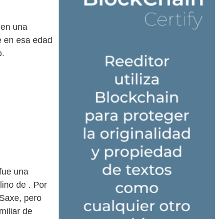
 en una
e en esa edad
o.
 fue una
ino de . Por
 Saxe, pero
miliar de