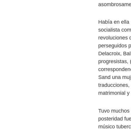
asombrosament
Había en ella
socialista co
revoluciones 
perseguidos po
Delacroix, Bal
progresistas, 
correspondenc
Sand una muje
traducciones, 
matrimonial y 
Tuvo muchos r
posteridad fue
músico tuberc