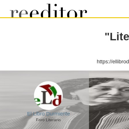
"Lit
El Libro Durmiente
Foro Literario