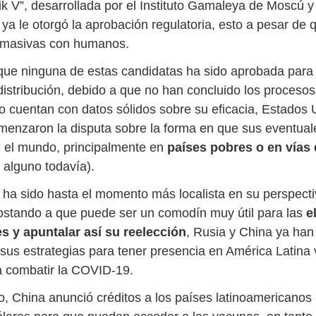
ik V”, desarrollada por el Instituto Gamaleya de Moscú y
 ya le otorgó la aprobación regulatoria, esto a pesar de
 masivas con humanos.
que ninguna de estas candidatas ha sido aprobada para
distribución, debido a que no han concluido los procesos
 no cuentan con datos sólidos sobre su eficacia, Estados
menzaron la disputa sobre la forma en que sus eventua
en el mundo, principalmente en
países pobres o en vías 
 alguno todavía).
 ha sido hasta el momento más localista en su perspecti
ostando a que puede ser un comodín muy útil para las
e
s y apuntalar así su reelección
, Rusia y China ya han
sus estrategias para tener presencia en América Latina 
a combatir la COVID-19.
o, China anunció créditos a los países latinoamericanos 