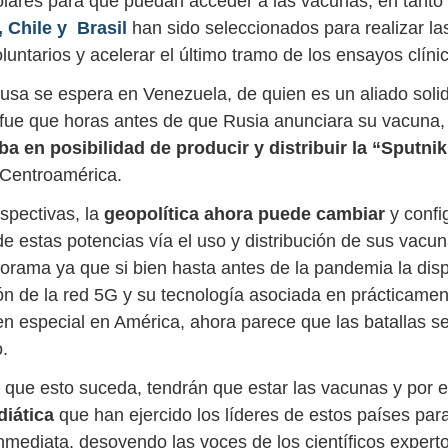
ólares para que puedan acceder a las vacunas, en tanto
 Chile y Brasil
han sido seleccionados para realizar la
untarios y acelerar el último tramo de los ensayos clíni
rusa se espera en Venezuela, de quien es un aliado solid
 fue que horas antes de que Rusia anunciara su vacuna
ba en posibilidad de producir y distribuir la “Sputni
 Centroamérica.
spectivas, la
geopolítica ahora puede cambiar
y confi
de estas potencias vía el uso y distribución de sus vacun
orama ya que si bien hasta antes de la pandemia la disp
n de la red 5G y su tecnología asociada en prácticamen
n especial en América, ahora parece que las batallas s
.
 que esto suceda, tendrán que estar las vacunas y por 
diática
que han ejercido los líderes de estos países par
nmediata, desoyendo las voces de los científicos expert