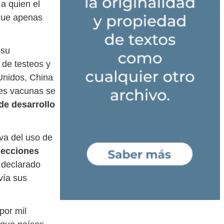
 a quien el
 que apenas
 su
 de testeos y
 Unidos, China
les vacunas se
de desarrollo
va del uso de
lecciones
 declarado
vía sus
por mil