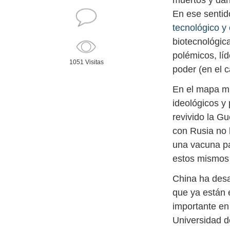
muertos y dañ
En ese sentid
tecnológico y 
biotecnológic
polémicos, lí
1051 Visitas
poder (en el c
En el mapa mu
ideológicos y
revivido la Gu
con Rusia no 
una vacuna pa
estos mismos 
China ha desa
que ya están 
importante en
Universidad d