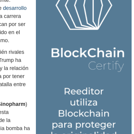
ente.
de
desarrollo
a carrera
can por ser
ido en el
smo.
én rivales
 Trump ha
 la relación
 por tener
talla entre
 Sinopharm
)
esta
de la
icia bomba ha