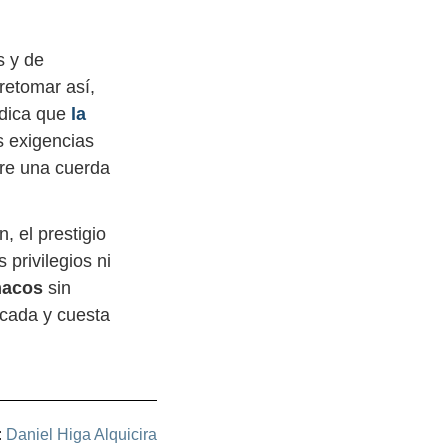
s y de
retomar así,
ndica que
la
s exigencias
bre una cuerda
, el prestigio
 privilegios ni
macos
sin
ocada y cuesta
:
Daniel Higa Alquicira