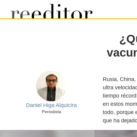
¿Qu
vacun
Rusia, China,
ultra velocida
tiempo récord
en estos mome
Daniel Higa Alquicira
todo, porque 
Periodista