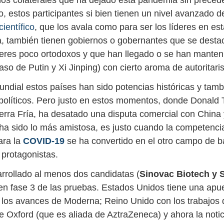
os colaterales que ha dejado esta pandemia sin preced
o, estos participantes si bien tienen un nivel avanzado 
científico
, que los avala como para ser los líderes en est
a, también tienen gobiernos o gobernantes que se desta
deres poco ortodoxos y que han llegado o se han manten
aso de Putin y Xi Jinping) con cierto aroma de autoritari
ndial estos países han sido potencias históricas y tambi
 políticos. Pero justo en estos momentos, donde Donald
erra Fría, ha desatado una disputa comercial con China y
ha sido lo más amistosa, es justo cuando la competencia
ra la
COVID-19
se ha convertido en el otro campo de ba
protagonistas.
rrollado al menos dos candidatas (
Sinovac Biotech y
en fase 3 de las pruebas. Estados Unidos tiene una apu
 los avances de Moderna; Reino Unido con los trabajos 
e Oxford (que es aliada de AztraZeneca) y ahora la not