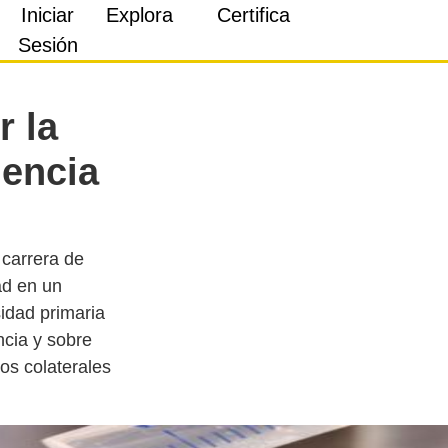
Iniciar
Explora
Certifica
Sesión
r la
iencia
 carrera de
ad en un
idad primaria
ncia y sobre
os colaterales