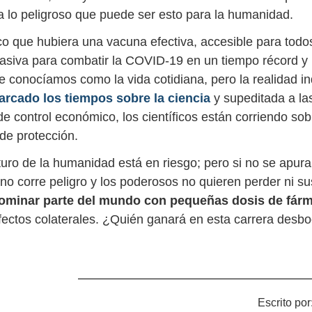
a lo peligroso que puede ser esto para la humanidad.
ico que hubiera una vacuna efectiva, accesible para todo
masiva para combatir la COVID-19 en un tiempo récord y 
ue conocíamos como la vida cotidiana, pero la realidad i
marcado los tiempos sobre la ciencia
y supeditada a la
de control económico, los científicos están corriendo so
 de protección.
futuro de la humanidad está en riesgo; pero si no se apuran
o corre peligro y los poderosos no quieren perder ni sus
ominar parte del mundo con pequeñas dosis de fár
efectos colaterales. ¿Quién ganará en esta carrera desb
Escrito por