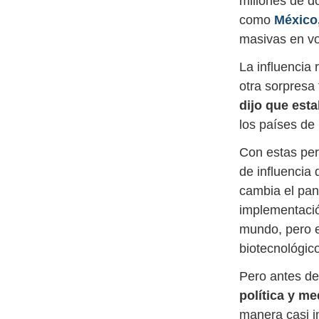
millones de d
como
México,
masivas en vol
La influencia 
otra sorpresa
dijo que esta
los países de
Con estas per
de influencia 
cambia el pan
implementació
mundo, pero e
biotecnológico
Pero antes de
política y me
manera casi i