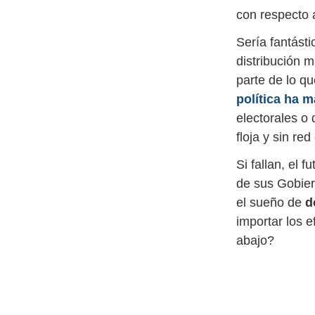
con respecto 
Sería fantást
distribución 
parte de lo q
política ha 
electorales o 
floja y sin red
Si fallan, el 
de sus Gobiern
el sueño de
d
importar los 
abajo?