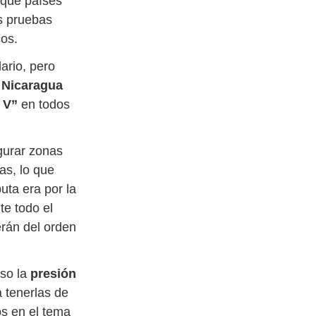
 que países
s pruebas
cos.
ario, pero
,
Nicaragua
k V”
en todos
gurar zonas
as, lo que
uta era por la
te todo el
erán del orden
eso la
presión
a tenerlas de
os en el tema