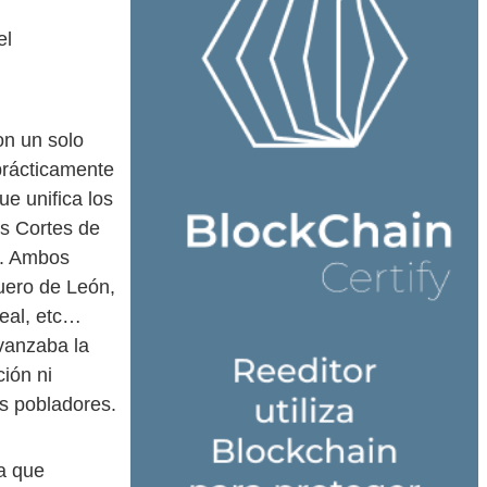
el
on un solo
prácticamente
e unifica los
as Cortes de
á. Ambos
Fuero de León,
real, etc…
avanzaba la
ión ni
us pobladores.
a que