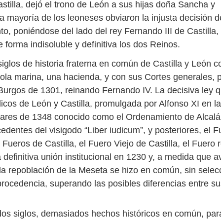
stilla, dejó el trono de León a sus hijas doña Sancha y
a mayoría de los leoneses obviaron la injusta decisión d
o, poniéndose del lado del rey Fernando III de Castilla,
 forma indisoluble y definitiva los dos Reinos.
iglos de historia fraterna en común de Castilla y León c
 sola marina, una hacienda, y con sus Cortes generales, 
Burgos de 1301, reinando Fernando IV. La decisiva ley qu
dicos de León y Castilla, promulgada por Alfonso XI en l
nares de 1348 conocido como el Ordenamiento de Alcal
edentes del visigodo “Liber iudicum”, y posteriores, el 
s Fueros de Castilla, el Fuero Viejo de Castilla, el Fuero 
 definitiva unión institucional en 1230 y, a medida que 
la repoblación de la Meseta se hizo en común, sin selecc
 procedencia, superando las posibles diferencias entre s
s siglos, demasiados hechos históricos en común, par