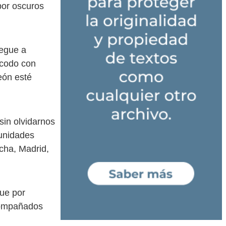
por oscuros
legue a
 codo con
eón esté
sin olvidarnos
unidades
ncha, Madrid,
ue por
acompañados