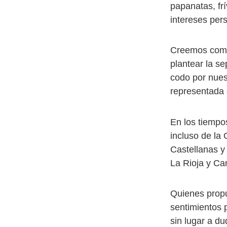
papanatas, frí
intereses pers
Creemos compl
plantear la se
codo por nuest
representada e
En los tiempo
incluso de l
Castellanas y
La Rioja y Can
Quienes propu
sentimientos p
sin lugar a du