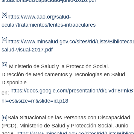
situacional-discapacidad-junio-2018.pdf
[3]
https://www.aao.org/salud-
ocular/tratamientos/lentes-intraoculares
[4]
https://www.minsalud.gov.co/sites/rid/Lists/Bibliote
salud-visual-2017.pdf
[5]
Ministerio de Salud y la Protección Social.
Dirección de Medicamentos y Tecnologías en Salud.
Disponible
https://docs.google.com/presentation/d/1ivdT
en:
hl=es&size=m&slide=id.p18
[6]
Sala Situacional de las Personas con Discapacidad
(PCD). Ministerio de Salud y Protección Social. Junio
2018.
https://www.minsalud.gov.co/sites/rid/Lists/Bibli