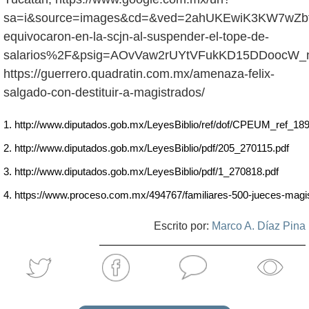
sa=i&source=images&cd=&ved=2ahUKEwiK3KW7wZb
equivocaron-en-la-scjn-al-suspender-el-tope-de-
salarios%2F&psig=AOvVaw2rUYtVFukKD15DDoocW_n
https://guerrero.quadratin.com.mx/amenaza-felix-
salgado-con-destituir-a-magistrados/
http://www.diputados.gob.mx/LeyesBiblio/ref/dof/CPEUM_ref_18
http://www.diputados.gob.mx/LeyesBiblio/pdf/205_270115.pdf
http://www.diputados.gob.mx/LeyesBiblio/pdf/1_270818.pdf
https://www.proceso.com.mx/494767/familiares-500-jueces-magis
Escrito por:
Marco A. Díaz Pina