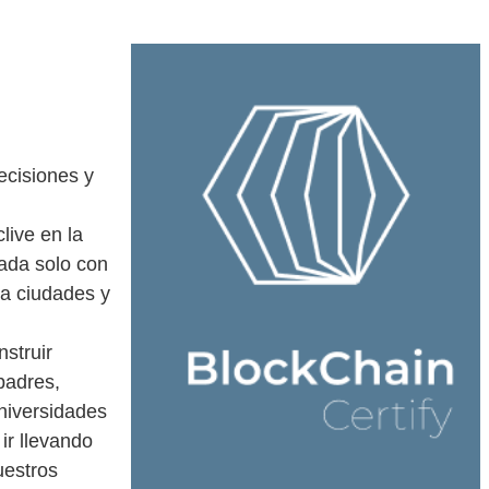
ecisiones y
live en la
ada solo con
a ciudades y
struir
padres,
niversidades
ir llevando
uestros