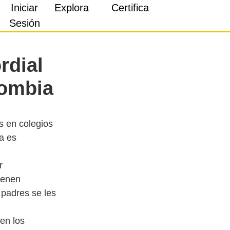
Iniciar
Explora
Certifica
Sesión
rdial
lombia
s en colegios
a es
r
tienen
 padres se les
en los