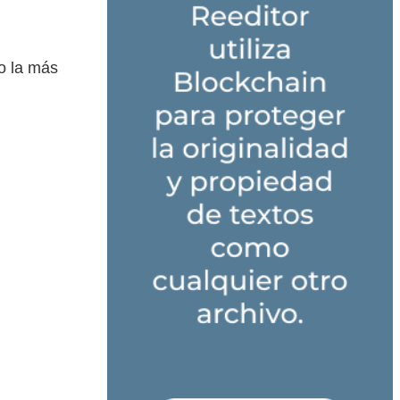
n
no la más