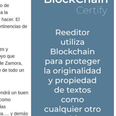
do de
a la
 hacer. El
rtinencias de
es y
oyo que
 de Zamora,
o de todo un
endrá un buen
 como
las
ria…. y demás