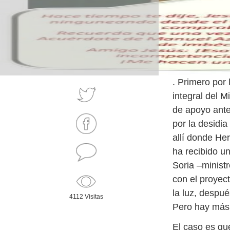
. Primero por 
integral del M
de apoyo ante
por la desidi
allí donde Her
ha recibido u
Soria –minist
con el proyect
la luz, despu
4112 Visitas
Pero hay más
El caso es qu