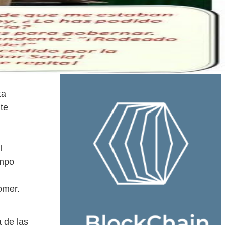
ta
te
l
empo
omer.
 de las