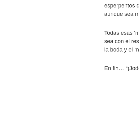
esperpentos q
aunque sea m
Todas esas ‘m
sea con el res
la boda y el m
En fin… “¡Jod