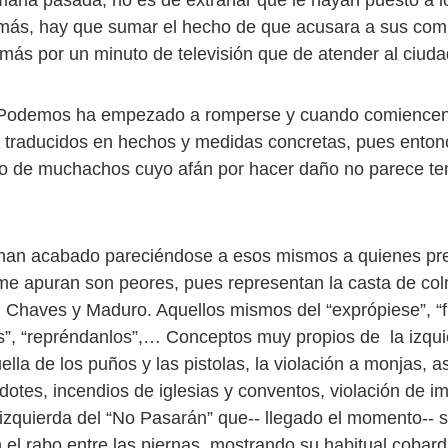
mana pasada, no es de extrañar que le hayan puesto a lo
emás, hay que sumar el hecho de que acusara a sus co
más por un minuto de televisión que de atender al ciuda
Podemos ha empezado a romperse y cuando comiencen
traducidos en hechos y medidas concretas, pues entonc
po de muchachos cuyo afán por hacer daño no parece tene
an acabado pareciéndose a esos mismos a quienes pr
i me apuran son peores, pues representan la casta de col
al Chaves y Maduro. Aquellos mismos del “exprópiese”, “f
s”, “repréndanlos”,… Conceptos muy propios de la izqu
uella de los puños y las pistolas, la violación a monjas, 
erdotes, incendios de iglesias y conventos, violación de
 izquierda del “No Pasarán” que-- llegado el momento-- s
 el rabo entre las piernas, mostrando su habitual cobard