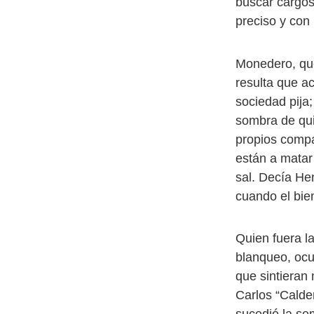
buscar cargos
preciso y con 
Monedero, que
resulta que a
sociedad pija
sombra de qui
propios compa
están a matar
sal. Decía Hen
cuando el bien
Quien fuera l
blanqueo, ocu
que sintieran
Carlos “Calde