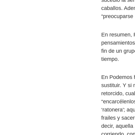
sucedió la se
caballos. Ad
“preocuparse 
En resumen, 
pensamientos 
fin de un gru
tiempo.
En Podemos h
sustituir. Y s
retorcido, cu
“encarcélenlo
‘ratonera'; aq
frailes y sac
decir, aquella
corriendo, con