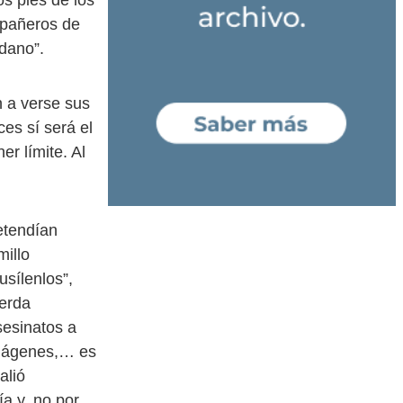
s pies de los
mpañeros de
dano”.
 a verse sus
es sí será el
r límite. Al
etendían
millo
usílenlos”,
ierda
asesinatos a
 imágenes,… es
alió
ía y, no por