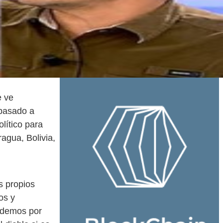
e ve
 pasado a
lítico para
agua, Bolivia,
s propios
os y
odemos por