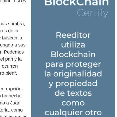
 diablo si es
 más sombra,
ros de la
e buscan la
ionado a sus
 En Podemos
el pan y la
o ocurren
ro bien”.
corrupción,
lo ha hecho
ano a Juan
toria, como