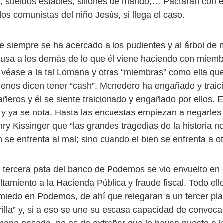
, sueldos estables, sillones de mando,… Pactarán con el
los comunistas del niño Jesús, si llega el caso.
 siempre se ha acercado a los pudientes y al árbol de
cusa a los demás de lo que él viene haciendo con miemb
; véase a la tal Lomana y otras “miembras” como ella qu
enes dicen tener “cash”. Monedero ha engañado y traic
ñeros y él se siente traicionado y engañado por ellos.
 y ya se nota. Hasta las encuestas empiezan a negarles 
ry Kissinger que “las grandes tragedias de la historia n
 se enfrenta al mal; sino cuando el bien se enfrenta a ot
a tercera pata del banco de Podemos se vio envuelto en 
ltamiento a la Hacienda Pública y fraude fiscal. Todo el
 miedo en Podemos, de ahí que relegaran a un tercer pl
rilla” y, si a eso se une su escasa capacidad de convoca