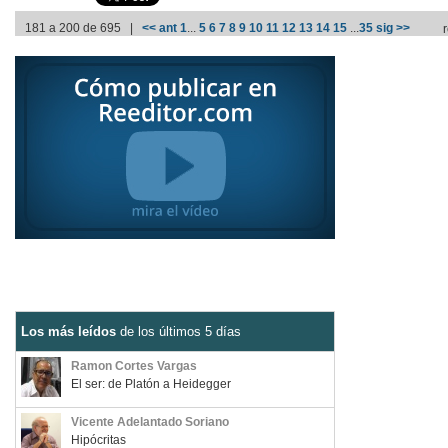
181 a 200 de 695 |
<< ant
1
...
5
6
7
8
9
10
11
12
13
14
15
...
35
sig >>
Los más leídos
de los últimos 5 días
Ramon Cortes Vargas
El ser: de Platón a Heidegger
Vicente Adelantado Soriano
Hipócritas