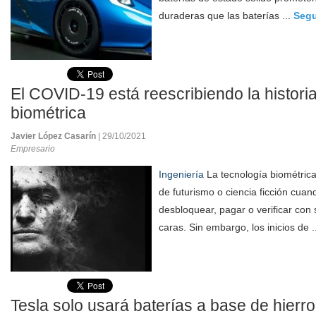
duraderas que las baterías ...
Segu
El COVID-19 está reescribiendo la histori
biométrica
Javier López Casarín
| 29/10/2021
Empresario
Ingeniería
La tecnología biométrica 
de futurismo o ciencia ficción cu
desbloquear, pagar o verificar con 
caras. Sin embargo, los inicios de .
Tesla solo usará baterías a base de hierro