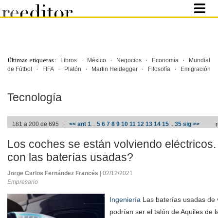
Últimas etiquetas:
·
·
·
·
Libros
México
Negocios
Economía
Mundial
·
·
·
·
·
de Fútbol
FIFA
Platón
Martin Heidegger
Filosofía
Emigración
Tecnología
181 a 200 de 695 |
<< ant
1
...
5
6
7
8
9
10
11
12
13
14
15
...
35
sig >>
Los coches se están volviendo eléctrico
con las baterías usadas?
Jorge Carlos Fernández Francés
| 02/12/2021
Empresario
Ingeniería
Las baterías usadas de v
podrían ser el talón de Aquiles de l