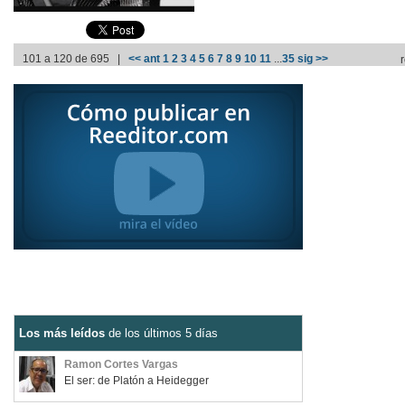
101 a 120 de 695 |
<< ant
1
2
3
4
5
6
7
8
9
10
11
...
35
sig >>
Los más leídos
de los últimos 5 días
Ramon Cortes Vargas
El ser: de Platón a Heidegger