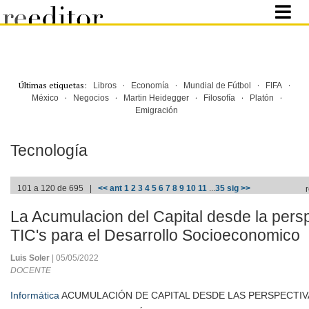
Últimas etiquetas:
·
·
·
·
Libros
Economía
Mundial de Fútbol
FIFA
·
·
·
·
·
México
Negocios
Martin Heidegger
Filosofía
Platón
Emigración
Tecnología
101 a 120 de 695 |
<< ant
1
2
3
4
5
6
7
8
9
10
11
...
35
sig >>
La Acumulacion del Capital desde la persp
TIC's para el Desarrollo Socioeconomico
Luis Soler
| 05/05/2022
DOCENTE
Informática
ACUMULACIÓN DE CAPITAL DESDE LAS PERSPECTIVAS