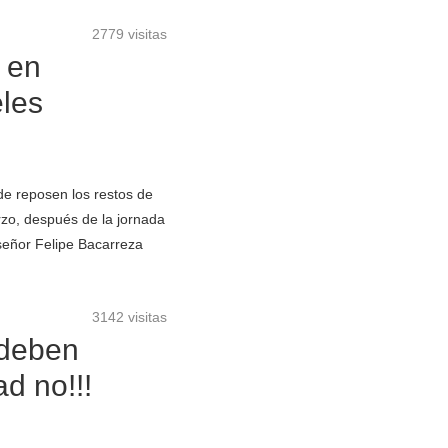
2779 visitas
 en
eles
e reposen los restos de
rzo, después de la jornada
nseñor Felipe Bacarreza
3142 visitas
 deben
ad no!!!