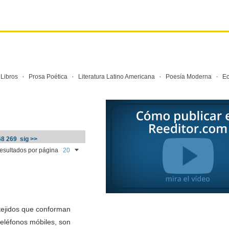
·
·
·
·
·
Libros
Prosa Poética
Literatura Latino Americana
Poesía Moderna
E
68
269
sig >>
resultados por página
 tejidos que conforman
teléfonos móbiles, son