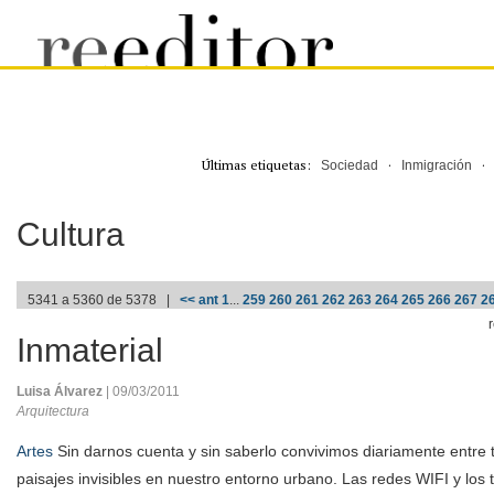
Últimas etiquetas:
·
Sociedad
Inmigración
Cultura
5341 a 5360 de 5378 |
<< ant
1
...
259
260
261
262
263
264
265
266
267
2
Inmaterial
Luisa Álvarez
| 09/03/2011
Arquitectura
Artes
Sin darnos cuenta y sin saberlo convivimos diariamente entre
paisajes invisibles en nuestro entorno urbano. Las redes WIFI y los 