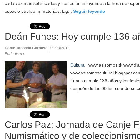
cada vez mas sofisticados y nos están influyendo a la hora de exper
espacio público.Immaterials: Lig...
Seguir leyendo
Deán Funes: Hoy cumple 136 
Dante Taboada Cardoso
| 09/03/2011
Periodismo
Cultura
www.asisomos.tk www.diar
www.asisomoscultural.blogspot.co
Funes cumple 136 años y los fest
después de las 00 hs. cuando se co
Carlos Paz: Jornada de Canje Fil
Numismático y de coleccionis