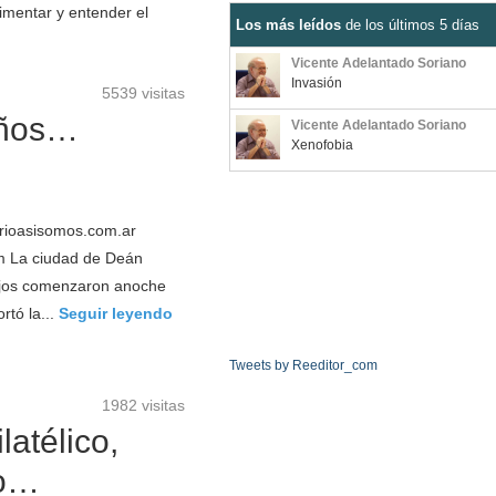
imentar y entender el
Los más leídos
de los últimos 5 días
Vicente Adelantado Soriano
Invasión
5539 visitas
años…
Vicente Adelantado Soriano
Xenofobia
ioasisomos.com.ar
m La ciudad de Deán
ejos comenzaron anoche
rtó la...
Seguir leyendo
Tweets by Reeditor_com
1982 visitas
atélico,
mo…