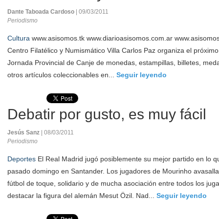
Dante Taboada Cardoso
| 09/03/2011
Periodismo
Cultura
www.asisomos.tk www.diarioasisomos.com.ar www.asisomosc
Centro Filatélico y Numismático Villa Carlos Paz organiza el próxi
Jornada Provincial de Canje de monedas, estampillas, billetes, medal
otros artículos coleccionables en...
Seguir leyendo
Debatir por gusto, es muy fácil
Jesús Sanz
| 08/03/2011
Periodismo
Deportes
El Real Madrid jugó posiblemente su mejor partido en lo 
pasado domingo en Santander. Los jugadores de Mourinho avasalla
fútbol de toque, solidario y de mucha asociación entre todos los j
destacar la figura del alemán Mesut Özil. Nad...
Seguir leyendo