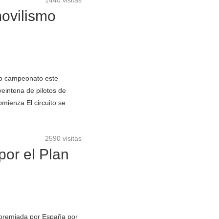
1440 visitas
ovilismo
ro campeonato este
eintena de pilotos de
omienza El circuito se
2590 visitas
or el Plan
premiada por España por