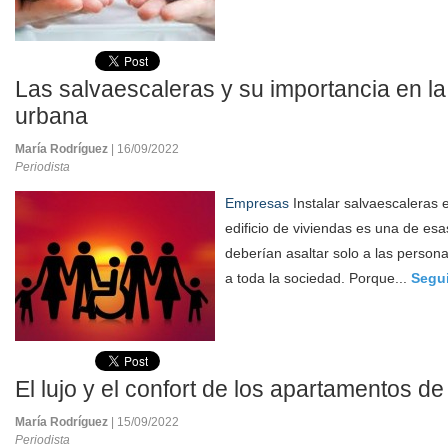
Las salvaescaleras y su importancia en la
urbana
María Rodríguez
| 16/09/2022
Periodista
Empresas
Instalar salvaescaleras 
edificio de viviendas es una de e
deberían asaltar solo a las persona
a toda la sociedad. Porque...
Segui
El lujo y el confort de los apartamentos d
María Rodríguez
| 15/09/2022
Periodista