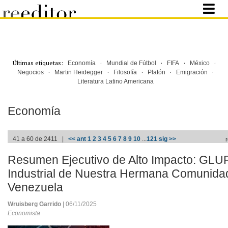
Últimas etiquetas:
·
·
·
·
Economía
Mundial de Fútbol
FIFA
México
·
·
·
·
·
Negocios
Martin Heidegger
Filosofía
Platón
Emigración
Literatura Latino Americana
Economía
41 a 60 de 2411 |
<< ant
1
2
3
4
5
6
7
8
9
10
...
121
sig >>
Resumen Ejecutivo de Alto Impacto: GLUP
Industrial de Nuestra Hermana Comunida
Venezuela
Wruisberg Garrido
| 06/11/2025
Economista