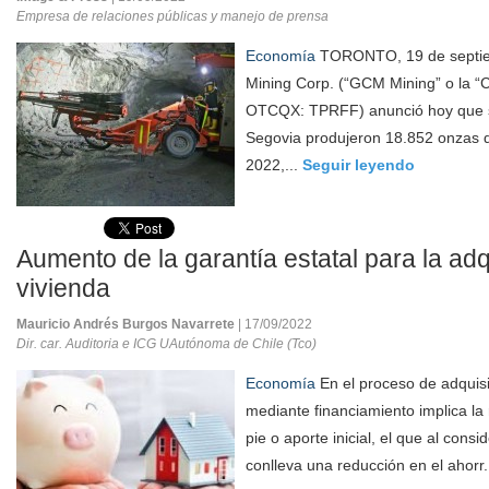
Empresa de relaciones públicas y manejo de prensa
Economía
TORONTO, 19 de septi
Mining Corp. (“GCM Mining” o la 
OTCQX: TPRFF) anunció hoy que 
Segovia produjeron 18.852 onzas 
2022,...
Seguir leyendo
Aumento de la garantía estatal para la adq
vivienda
Mauricio Andrés Burgos Navarrete
| 17/09/2022
Dir. car. Auditoria e ICG UAutónoma de Chile (Tco)
Economía
En el proceso de adquisi
mediante financiamiento implica l
pie o aporte inicial, el que al consi
conlleva una reducción en el ahorr.