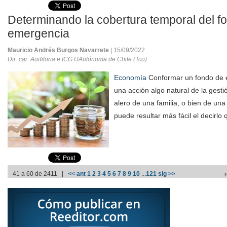
Determinando la cobertura temporal del f
emergencia
Mauricio Andrés Burgos Navarrete
| 15/09/2022
Dir. car. Auditoria e ICG UAutónoma de Chile (Tco)
Economía
Conformar un fondo de 
una acción algo natural de la gestió
alero de una familia, o bien de un
puede resultar más fácil el decirlo q
41 a 60 de 2411 |
<< ant
1
2
3
4
5
6
7
8
9
10
...
121
sig >>