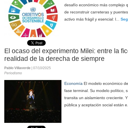
desafío económico más complejo qu
de reconstruir carreteras y puentes,
activo más frágil y esencial: l...
Seg
El ocaso del experimento Milei: entre la ficc
realidad de la derecha de siempre
Pablo Villaverde
| 07/10/2025
Periodismo
Economía
El modelo económico de 
fase terminal. Su modelo político, s
transita un aislamiento creciente. 
pública y aceptación social están e