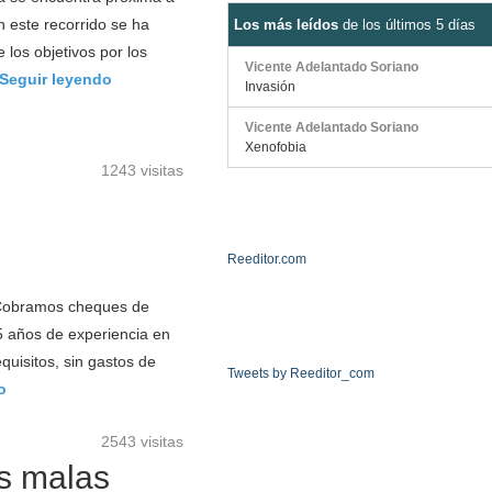
 este recorrido se ha
Los más leídos
de los últimos 5 días
 los objetivos por los
Vicente Adelantado Soriano
Seguir leyendo
Invasión
Vicente Adelantado Soriano
Xenofobia
1243 visitas
Reeditor.com
 Cobramos cheques de
 años de experiencia en
uisitos, sin gastos de
Tweets by Reeditor_com
o
2543 visitas
as malas