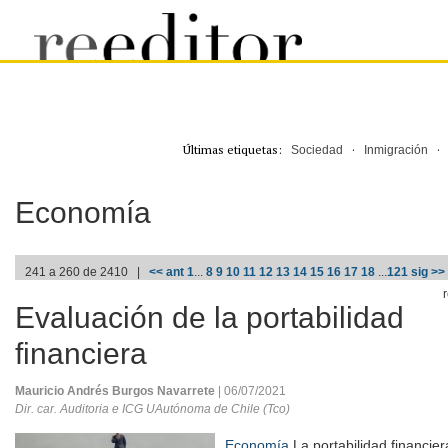
Últimas etiquetas:
·
Sociedad
Inmigración
Economía
241 a 260 de 2410 |
<< ant
1
...
8
9
10
11
12
13
14
15
16
17
18
...
121
sig >>
Evaluación de la portabilidad
financiera
Mauricio Andrés Burgos Navarrete
| 06/07/2021
Dir. car. Auditoria e ICG UAutónoma de Chile (Tco)
Economía
La portabilidad financie