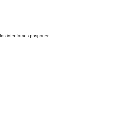
odos intentamos posponer
ejor estrategia para hacer
1136 visitas
l trabajo
urante la pandemia de
 será la próxima gran
íos a su alrededor.Por