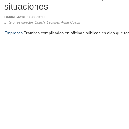
situaciones
Daniel Sachi
| 30/06/2021
Enterprise director, Coach, Lecturer, Agile Coach
Empresas
Trámites complicados en oficinas públicas es algo que t
el mayor tiempo posible, y solemos pedir consejo a otros sobre la m
que el proceso sea lo meno...
Seguir leyendo
¿Es la virtualización el futuro de
remoto?
Javier López Casarín
| 29/06/2021
Empresario
Empresas
¿Ha realizado su empresa el cambio al trabajo remoto d
covid-19? Parece que el trabajo remoto (o quizás el trabajo híbrido)
tendencia para las empresas. Sin embargo, ha habido algunos desaf
ejemplo, no puede garantizar que las personas ...
Seguir leyendo