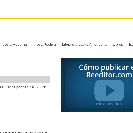
·
·
·
·
·
Poesía Moderna
Prosa Poética
Literatura Latino Americana
Libros
E
resultados por página
ra se encuentra próxima a