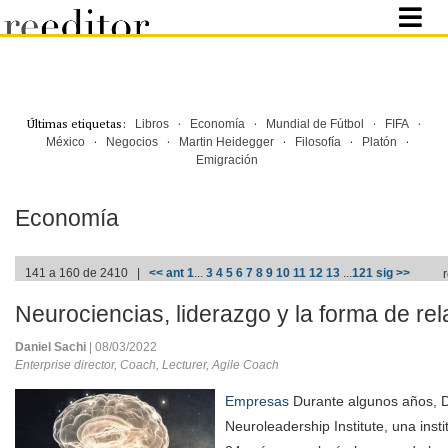
Últimas etiquetas:
·
·
·
·
Libros
Economía
Mundial de Fútbol
FIFA
·
·
·
·
·
México
Negocios
Martin Heidegger
Filosofía
Platón
Emigración
Economía
141 a 160 de 2410 |
<< ant
1
...
3
4
5
6
7
8
9
10
11
12
13
...
121
sig >>
Neurociencias, liderazgo y la forma de rel
Daniel Sachi
| 08/03/2022
Enterprise director, Coach, Lecturer, Agile Coach
Empresas
Durante algunos años, Da
Neuroleadership Institute, una inst