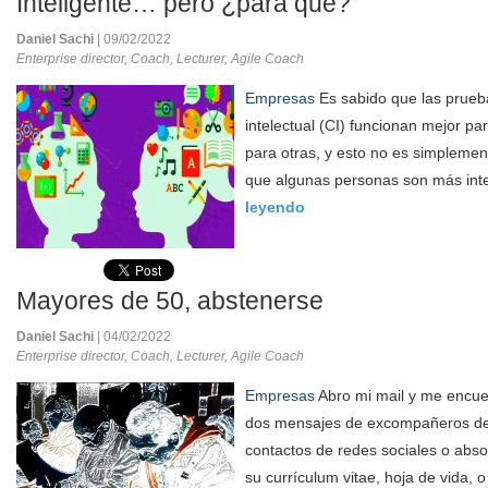
Inteligente… pero ¿para qué?
Daniel Sachi
| 09/02/2022
Enterprise director, Coach, Lecturer, Agile Coach
Empresas
Es sabido que las prueba
intelectual (CI) funcionan mejor p
para otras, y esto no es simplemen
que algunas personas son más inte
leyendo
Mayores de 50, abstenerse
Daniel Sachi
| 04/02/2022
Enterprise director, Coach, Lecturer, Agile Coach
Empresas
Abro mi mail y me encue
dos mensajes de excompañeros de 
contactos de redes sociales o abs
su currículum vitae, hoja de vida, 