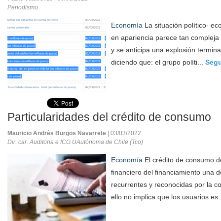
Periodismo
Economía
La situación político- e
en apariencia parece tan compleja 
y se anticipa una explosión terminal
diciendo que: el grupo políti...
Segu
Particularidades del crédito de consumo
Mauricio Andrés Burgos Navarrete
| 03/03/2022
Dir. car. Auditoria e ICG UAutónoma de Chile (Tco)
Economía
El crédito de consumo de
financiero del financiamiento una 
recurrentes y reconocidas por la 
ello no implica que los usuarios es.