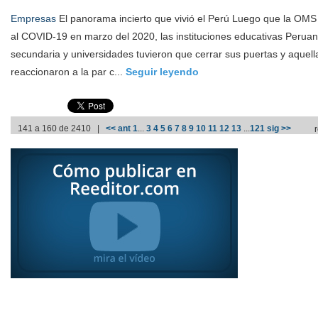
Empresas
El panorama incierto que vivió el Perú Luego que la OM
al COVID-19 en marzo del 2020, las instituciones educativas Peruanas 
secundaria y universidades tuvieron que cerrar sus puertas y aquell
reaccionaron a la par c...
Seguir leyendo
141 a 160 de 2410 |
<< ant
1
...
3
4
5
6
7
8
9
10
11
12
13
...
121
sig >>