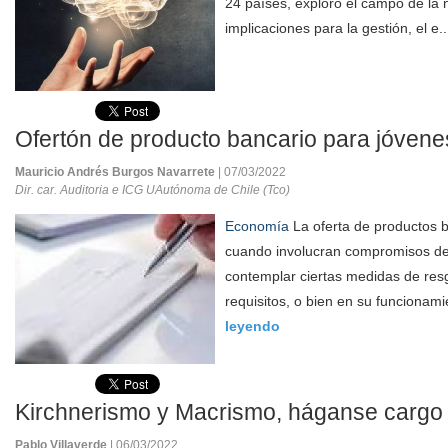
24 países, exploró el campo de la 
implicaciones para la gestión, el e.
Ofertón de producto bancario para jóvene
Mauricio Andrés Burgos Navarrete
| 07/03/2022
Dir. car. Auditoria e ICG UAutónoma de Chile (Tco)
Economía
La oferta de productos b
cuando involucran compromisos de
contemplar ciertas medidas de res
requisitos, o bien en su funcionamie
leyendo
Kirchnerismo y Macrismo, háganse cargo
Pablo Villaverde
| 06/03/2022