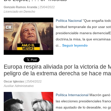
Gonzalo Ramos Aranda
| 25/04/2022
Licenciado en Derecho
Política Nacional
“Que engaña todos 
lentitud tempranale da por usar so
presidencialde manera demencialE
doctrina,la misa, la que encaminaa
ci...
Seguir leyendo
Europa respira aliviada por la victoria de 
peligro de la extrema derecha se hace ma
Oscar Iglesias
| 25/04/2022
Auxiliar Administrativo
Política Internacional
Macrón ganó e
las elecciones presidenciales fran
mas ajustado de lo deseable, no g