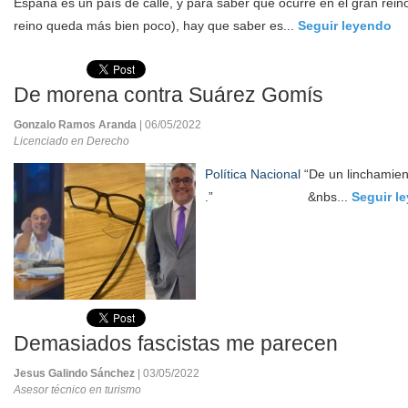
España es un país de calle, y para saber que ocurre en el gran rei
reino queda más bien poco), hay que saber es...
Seguir leyendo
De morena contra Suárez Gomís
Gonzalo Ramos Aranda
| 06/05/2022
Licenciado en Derecho
Política Nacional
“De un linchamient
.” &nbs...
Seguir l
Demasiados fascistas me parecen
Jesus Galindo Sánchez
| 03/05/2022
Asesor técnico en turismo