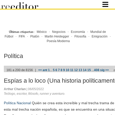
Últimas etiquetas:
·
·
·
México
Negocios
Economía
Mundial de
·
·
·
·
·
·
Fútbol
FIFA
Platón
Martin Heidegger
Filosofía
Emigración
Poesía Moderna
Política
181 a 200 de 8156 |
<< ant
1
...
5
6
7
8
9
10
11
12
13
14
15
...
408
sig >>
Espías a lo loco (Una historia políticament
Arthur Charlan
| 06/05/2022
Teólogo, escritor, filósofo, runner y aventuro.
Política Nacional
Quién se crea esta increíble y mal trecha trama de
esta mal trecha nación española, es que se encuentra en una situaci