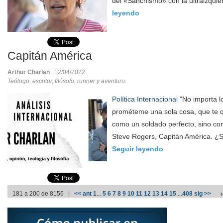
del «Sanchismo» con la ultraizquie
leyendo
Capitán América
Arthur Charlan
| 12/04/2022
Teólogo, escritor, filósofo, runner y aventuro.
Política Internacional
"No importa 
prométeme una sola cosa, que te 
como un soldado perfecto, sino c
Steve Rogers, Capitán América. ¿S
Seguir leyendo
181 a 200 de 8156 |
<< ant
1
...
5
6
7
8
9
10
11
12
13
14
15
...
408
sig >>