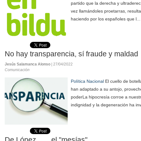
partido que la derecha y ultraderec
vez llamándoles proetarras, result
haciendo por los españoles que l..
No hay transparencia, sí fraude y maldad
Jesús Salamanca Alonso
| 27/04/2022
Comunicación
Política Nacional
El cuello de botell
han adaptado a su antojo, provech
poderLa hipocresía corroe a nuestr
indignidad y la degeneración ha inv
De López, . . . el "mesías"