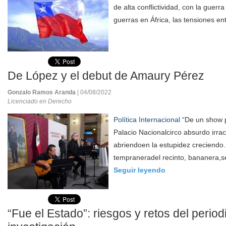
de alta conflictividad, con la guerr
guerras en África, las tensiones en
De López y el debut de Amaury Pérez
Gonzalo Ramos Aranda
| 04/08/2022
Licenciado en Derecho
Política Internacional
“De un show pa
Palacio Nacionalcirco absurdo irra
abriendoen la estupidez creciendo.
tempraneradel recinto, bananera,se
Seguir leyendo
“Fue el Estado”: riesgos y retos del perio