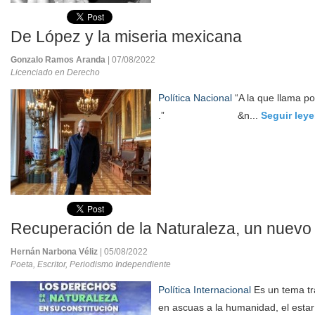
De López y la miseria mexicana
Gonzalo Ramos Aranda
| 07/08/2022
Licenciado en Derecho
Política Nacional
“A la que llama po
.” &n...
Seguir ley
Recuperación de la Naturaleza, un nuevo
Hernán Narbona Véliz
| 05/08/2022
Poeta, Escritor, Periodismo Independiente
Política Internacional
Es un tema tr
en ascuas a la humanidad, el est