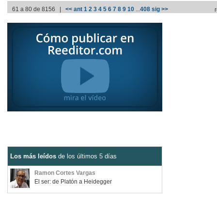
61 a 80 de 8156 |
<< ant
1
2
3
4
5
6
7
8
9
10
...
408
sig >>
Los más leídos
de los últimos 5 días
Ramon Cortes Vargas
El ser: de Platón a Heidegger