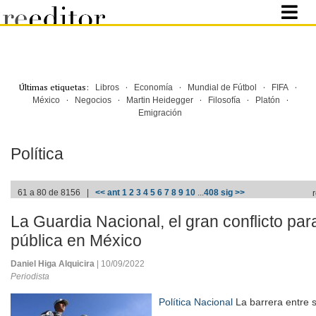
Últimas etiquetas:
·
·
·
·
Libros
Economía
Mundial de Fútbol
FIFA
·
·
·
·
·
México
Negocios
Martin Heidegger
Filosofía
Platón
Emigración
Política
61 a 80 de 8156 |
<< ant
1
2
3
4
5
6
7
8
9
10
...
408
sig >>
La Guardia Nacional, el gran conflicto par
pública en México
Daniel Higa Alquicira
| 10/09/2022
Periodista
Política Nacional
La barrera entre 