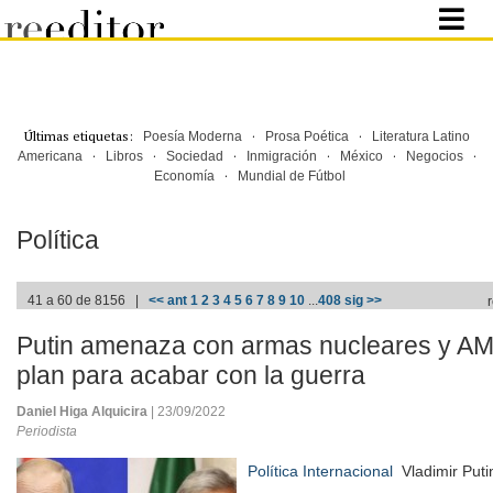
Últimas etiquetas:
·
·
Poesía Moderna
Prosa Poética
Literatura Latino
·
·
·
·
·
·
Americana
Libros
Sociedad
Inmigración
México
Negocios
·
Economía
Mundial de Fútbol
Política
41 a 60 de 8156 |
<< ant
1
2
3
4
5
6
7
8
9
10
...
408
sig >>
Putin amenaza con armas nucleares y AM
plan para acabar con la guerra
Daniel Higa Alquicira
| 23/09/2022
Periodista
Política Internacional
Vladimir Puti