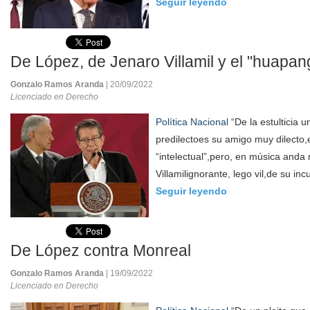
Seguir leyendo
De López, de Jenaro Villamil y el "huapa
Gonzalo Ramos Aranda
| 20/09/2022
Licenciado en Derecho
Política Nacional
“De la estulticia u
predilectoes su amigo muy dilecto
“intelectual”,pero, en música anda
Villamilignorante, lego vil,de su inc
Seguir leyendo
De López contra Monreal
Gonzalo Ramos Aranda
| 19/09/2022
Licenciado en Derecho