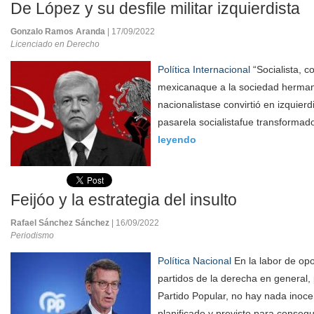
De López y su desfile militar izquierdista
Gonzalo Ramos Aranda
| 17/09/2022
Licenciado en Derecho
Política Internacional
“Socialista, c
mexicanaque a la sociedad herman
nacionalistase convirtió en izquierd
pasarela socialistafue transformado
leyendo
Feijóo y la estrategia del insulto
Rafael Sánchez Sánchez
| 16/09/2022
Periodismo
Política Nacional
En la labor de opo
partidos de la derecha en general, 
Partido Popular, no hay nada inoce
planificado y previsto para consegui