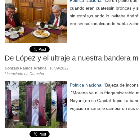
Política Nacional
“De un pleito que s
cuando eran cuatessin broncas y 
sin estrés,cuando lo invitaba André
era sensacionalcuando había zalam
De López y el ultraje a nuestra bandera 
Gonzalo Ramos Aranda
| 18/09/2022
Licenciado en Derecho
Política Nacional
“Bajeza de inconst
.”Morena ya ni la friegamiserable m
Nayarit,en su Capital Tepic.La ban
vejación insana,le cambiaron sus c