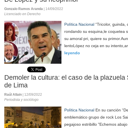
Gonzalo Ramos Aranda
| 14/09/2022
Licenciado en Derecho
Política Nacional
“Tricolor, guinda, 
rondando su esquina,le coquetea se
su amoral pri, quiere su primor.Aun
lentoLópez no ceja en su intento,a
leyendo
Demoler la cultura: el caso de la plazuel
de Lima
Raúl Allain
| 12/09/2022
Periodista y sociólogo
Política Nacional
En su canción “Dem
emblemático grupo de rock Los Sai
pegajoso estribillo "Echemos abajo 