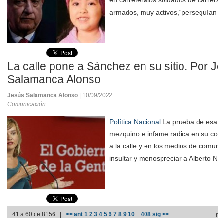
en carreteralos soldados de carrera
armados, muy activos,“perseguían 
La calle pone a Sánchez en su sitio. Por 
Salamanca Alonso
Jesús Salamanca Alonso
| 10/09/2022
Comunicación
Política Nacional
La prueba de esa c
mezquino e infame radica en su co
a la calle y en los medios de comun
insultar y menospreciar a Alberto N
41 a 60 de 8156 |
<< ant
1
2
3
4
5
6
7
8
9
10
...
408
sig >>