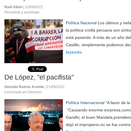
Raúl Allain
| 22/09/2022
Periodista y sociólogo
Política Nacional
Los últimos y nef
la política criolla peruana son sín
está pasando. A más de un año de
Castillo, simplemente podemos dec
leyendo
De López, "el pacifista"
Gonzalo Ramos Aranda
| 21/09/2022
Licenciado en Derecho
Política Internacional
“A favor de la 
.”Causando enorme sorpresa,como
Gandhi, el buen Mandela,prendiend
dejó el improperio,no se fue contra 