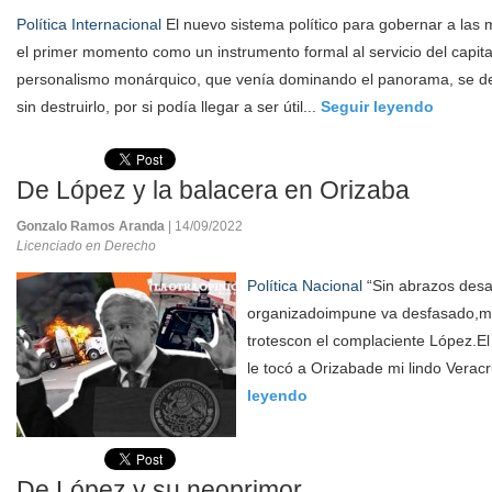
Política Internacional
El nuevo sistema político para gobernar a las
el primer momento como un instrumento formal al servicio del capita
personalismo monárquico, que venía dominando el panorama, se ded
sin destruirlo, por si podía llegar a ser útil...
Seguir leyendo
De López y la balacera en Orizaba
Gonzalo Ramos Aranda
| 14/09/2022
Licenciado en Derecho
Política Nacional
“Sin abrazos desat
organizadoimpune va desfasado,mu
trotescon el complaciente López.E
le tocó a Orizabade mi lindo Veracr
leyendo
De López y su neoprimor