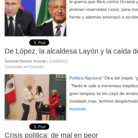
la guerra que libra contra Ucrania 
jóvenes reservistas rusos, para ma
frente y además amenazó a occiden
De López, la alcaldesa Layón y la caída de
Gonzalo Ramos Aranda
| 22/09/2022
Licenciado en Derecho
Política Nacional
“Otra del inepto “
.”Nada le sale a morenasu ineptit
gran tanquey se les cayó de arran
instalado,mas, terminó desplomado,
leyendo
Crisis política: de mal en peor